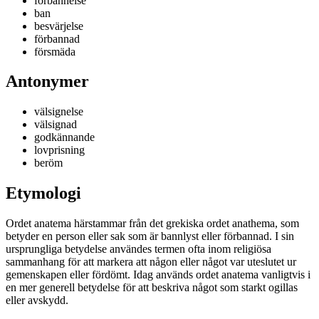
förbannelse
ban
besvärjelse
förbannad
försmäda
Antonymer
välsignelse
välsignad
godkännande
lovprisning
beröm
Etymologi
Ordet anatema härstammar från det grekiska ordet anathema, som
betyder en person eller sak som är bannlyst eller förbannad. I sin
ursprungliga betydelse användes termen ofta inom religiösa
sammanhang för att markera att någon eller något var uteslutet ur
gemenskapen eller fördömt. Idag används ordet anatema vanligtvis i
en mer generell betydelse för att beskriva något som starkt ogillas
eller avskydd.