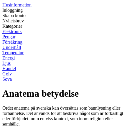
Husinformation
Inloggning
Skapa konto
Nyhetsbrev
Kategorier
Elektronik
Pengar
Försäkring
Underhåll
Temperatur
Energi
Ljus
Handel
Golv
Sova
Anatema betydelse
Ordet anatema på svenska kan översättas som bannlysning eller
förbannelse. Det används för att beskriva något som är förkastligt
eller förbjudet inom en viss kontext, som inom religion eller
samhälle.