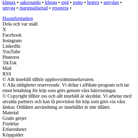
klimax
•
sakrosankt
•
klinga
•
rajd
•
putto
•
hetero
•
antydan
•
smyga
•
marginaliserad
•
resonera
•
Husinformation
Dela och var snäll
X
Facebook
Instagram
LinkedIn
YouTube
Pinterest
TikTok
Mail
RSS
© Allt innehåll tillhör upphovsrättsinnehavaren.
© Alla rättigheter reserverade. Vi deltar i affiliate-program och tar
emot betalning för köp som görs genom våra hänvisningar.
© Copyright tillhör oss och allt innehåll är skyddat. Vi arbetar med
utvalda partners och kan få provision för köp som görs via våra
länkar. Otillåten användning av innehållet är inte tillåtet.
Material
Gratis grejer
Fördelar
Erfarenheter
Köpguider