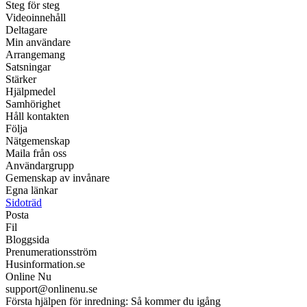
Steg för steg
Videoinnehåll
Deltagare
Min användare
Arrangemang
Satsningar
Stärker
Hjälpmedel
Samhörighet
Håll kontakten
Följa
Nätgemenskap
Maila från oss
Användargrupp
Gemenskap av invånare
Egna länkar
Sidoträd
Posta
Fil
Bloggsida
Prenumerationsström
Husinformation.se
Online Nu
support@onlinenu.se
Första hjälpen för inredning: Så kommer du igång