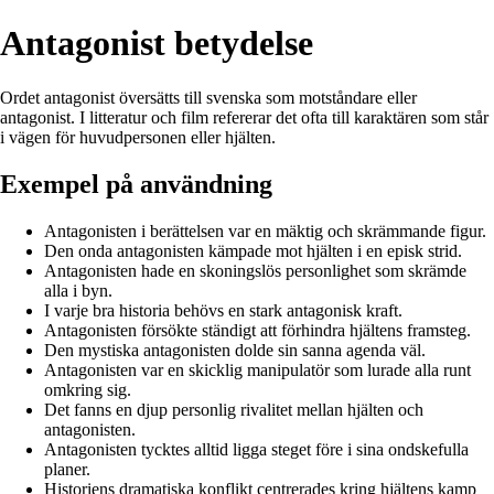
Antagonist betydelse
Ordet antagonist översätts till svenska som motståndare eller
antagonist. I litteratur och film refererar det ofta till karaktären som står
i vägen för huvudpersonen eller hjälten.
Exempel på användning
Antagonisten i berättelsen var en mäktig och skrämmande figur.
Den onda antagonisten kämpade mot hjälten i en episk strid.
Antagonisten hade en skoningslös personlighet som skrämde
alla i byn.
I varje bra historia behövs en stark antagonisk kraft.
Antagonisten försökte ständigt att förhindra hjältens framsteg.
Den mystiska antagonisten dolde sin sanna agenda väl.
Antagonisten var en skicklig manipulatör som lurade alla runt
omkring sig.
Det fanns en djup personlig rivalitet mellan hjälten och
antagonisten.
Antagonisten tycktes alltid ligga steget före i sina ondskefulla
planer.
Historiens dramatiska konflikt centrerades kring hjältens kamp