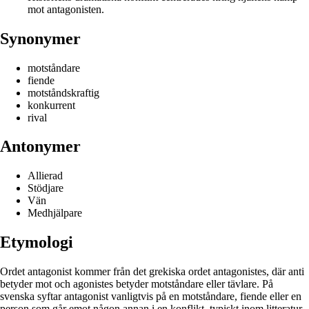
mot antagonisten.
Synonymer
motståndare
fiende
motståndskraftig
konkurrent
rival
Antonymer
Allierad
Stödjare
Vän
Medhjälpare
Etymologi
Ordet antagonist kommer från det grekiska ordet antagonistes, där anti
betyder mot och agonistes betyder motståndare eller tävlare. På
svenska syftar antagonist vanligtvis på en motståndare, fiende eller en
person som går emot någon annan i en konflikt, typiskt inom litteratur,