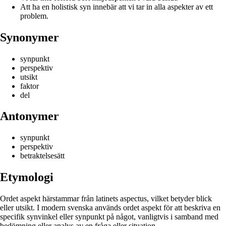
Att ha en holistisk syn innebär att vi tar in alla aspekter av ett
problem.
Synonymer
synpunkt
perspektiv
utsikt
faktor
del
Antonymer
synpunkt
perspektiv
betraktelsesätt
Etymologi
Ordet aspekt härstammar från latinets aspectus, vilket betyder blick
eller utsikt. I modern svenska används ordet aspekt för att beskriva en
specifik synvinkel eller synpunkt på något, vanligtvis i samband med
bedömning eller analys av en fråga eller situation.