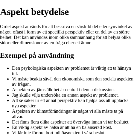
Aspekt betydelse
Ordet aspekt används för att beskriva en särskild del eller synvinkel av
något, oftast i form av ett specifikt perspektiv eller en del av en större
helhet. Det kan användas inom olika sammanhang för att belysa olika
sidor eller dimensioner av en fråga eller ett ämne.
Exempel på användning
Den psykologiska aspekten av problemet är viktig att ta hänsyn
till.
Vi måste beakta såväl den ekonomiska som den sociala aspekten
av frågan.
Aspekten av jämställdhet är central i denna diskussion.
Jag skulle vilja undersöka en annan aspekt av problemet.
Att se saker ur ett annat perspektiv kan hjälpa oss att upptäcka
nya aspekter.
Aspekten av klimatförändringar är något vi alla måste ta på
allvar.
Det finns flera olika aspekter att överväga innan vi tar beslutet.
En viktig aspekt av hälsa är att ha en balanserad kost.
Vi får inte förlora bort miljöaspekten i våra beslut.