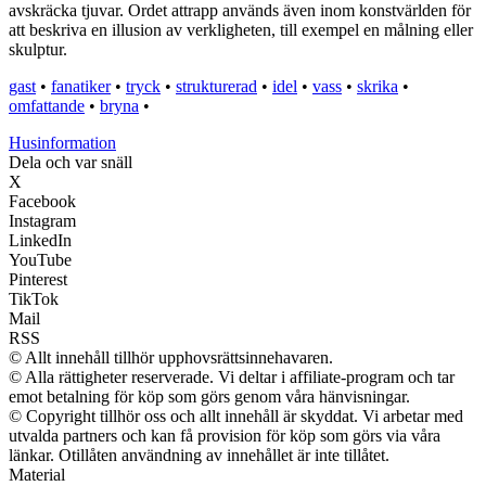
avskräcka tjuvar. Ordet attrapp används även inom konstvärlden för
att beskriva en illusion av verkligheten, till exempel en målning eller
skulptur.
gast
•
fanatiker
•
tryck
•
strukturerad
•
idel
•
vass
•
skrika
•
omfattande
•
bryna
•
Husinformation
Dela och var snäll
X
Facebook
Instagram
LinkedIn
YouTube
Pinterest
TikTok
Mail
RSS
© Allt innehåll tillhör upphovsrättsinnehavaren.
© Alla rättigheter reserverade. Vi deltar i affiliate-program och tar
emot betalning för köp som görs genom våra hänvisningar.
© Copyright tillhör oss och allt innehåll är skyddat. Vi arbetar med
utvalda partners och kan få provision för köp som görs via våra
länkar. Otillåten användning av innehållet är inte tillåtet.
Material