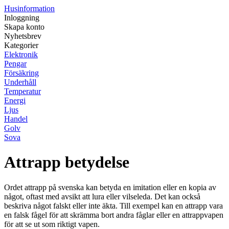
Husinformation
Inloggning
Skapa konto
Nyhetsbrev
Kategorier
Elektronik
Pengar
Försäkring
Underhåll
Temperatur
Energi
Ljus
Handel
Golv
Sova
Attrapp betydelse
Ordet attrapp på svenska kan betyda en imitation eller en kopia av
något, oftast med avsikt att lura eller vilseleda. Det kan också
beskriva något falskt eller inte äkta. Till exempel kan en attrapp vara
en falsk fågel för att skrämma bort andra fåglar eller en attrappvapen
för att se ut som riktigt vapen.