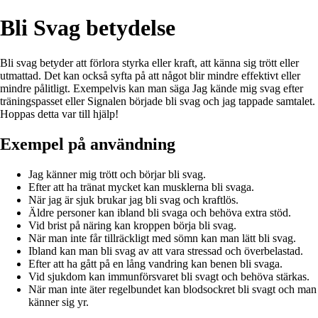
Bli Svag betydelse
Bli svag betyder att förlora styrka eller kraft, att känna sig trött eller
utmattad. Det kan också syfta på att något blir mindre effektivt eller
mindre pålitligt. Exempelvis kan man säga Jag kände mig svag efter
träningspasset eller Signalen började bli svag och jag tappade samtalet.
Hoppas detta var till hjälp!
Exempel på användning
Jag känner mig trött och börjar bli svag.
Efter att ha tränat mycket kan musklerna bli svaga.
När jag är sjuk brukar jag bli svag och kraftlös.
Äldre personer kan ibland bli svaga och behöva extra stöd.
Vid brist på näring kan kroppen börja bli svag.
När man inte får tillräckligt med sömn kan man lätt bli svag.
Ibland kan man bli svag av att vara stressad och överbelastad.
Efter att ha gått på en lång vandring kan benen bli svaga.
Vid sjukdom kan immunförsvaret bli svagt och behöva stärkas.
När man inte äter regelbundet kan blodsockret bli svagt och man
känner sig yr.