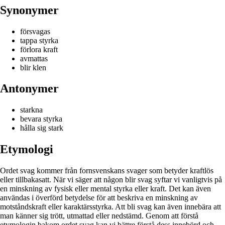
Synonymer
försvagas
tappa styrka
förlora kraft
avmattas
blir klen
Antonymer
starkna
bevara styrka
hålla sig stark
Etymologi
Ordet svag kommer från fornsvenskans svager som betyder kraftlös
eller tillbakasatt. När vi säger att någon blir svag syftar vi vanligtvis på
en minskning av fysisk eller mental styrka eller kraft. Det kan även
användas i överförd betydelse för att beskriva en minskning av
motståndskraft eller karaktärsstyrka. Att bli svag kan även innebära att
man känner sig trött, utmattad eller nedstämd. Genom att förstå
etymologin bakom ordet svag kan vi bättre förstå dess innebörd och