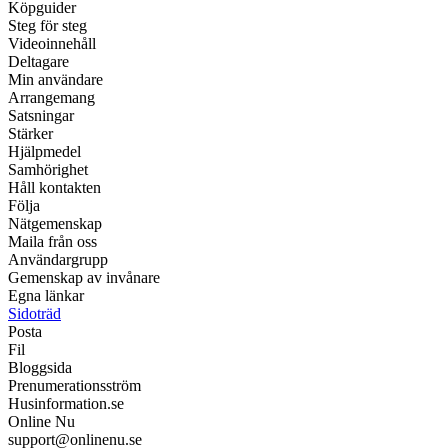
Köpguider
Steg för steg
Videoinnehåll
Deltagare
Min användare
Arrangemang
Satsningar
Stärker
Hjälpmedel
Samhörighet
Håll kontakten
Följa
Nätgemenskap
Maila från oss
Användargrupp
Gemenskap av invånare
Egna länkar
Sidoträd
Posta
Fil
Bloggsida
Prenumerationsström
Husinformation.se
Online Nu
support@onlinenu.se