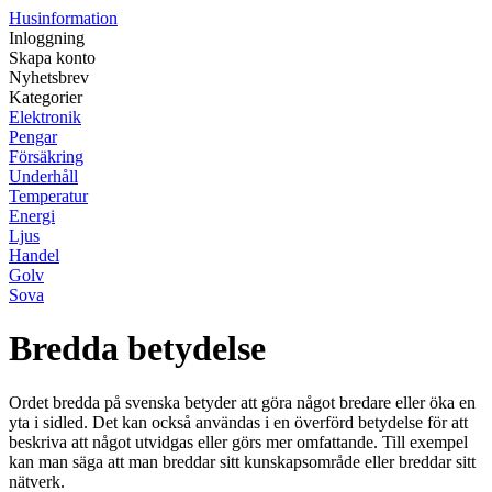
Husinformation
Inloggning
Skapa konto
Nyhetsbrev
Kategorier
Elektronik
Pengar
Försäkring
Underhåll
Temperatur
Energi
Ljus
Handel
Golv
Sova
Bredda betydelse
Ordet bredda på svenska betyder att göra något bredare eller öka en
yta i sidled. Det kan också användas i en överförd betydelse för att
beskriva att något utvidgas eller görs mer omfattande. Till exempel
kan man säga att man breddar sitt kunskapsområde eller breddar sitt
nätverk.