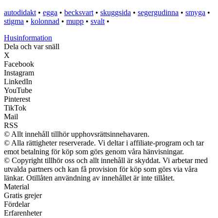
autodidakt
•
egga
•
becksvart
•
skuggsida
•
segergudinna
•
smyga
•
stigma
•
kolonnad
•
mupp
•
svalt
•
Husinformation
Dela och var snäll
X
Facebook
Instagram
LinkedIn
YouTube
Pinterest
TikTok
Mail
RSS
© Allt innehåll tillhör upphovsrättsinnehavaren.
© Alla rättigheter reserverade. Vi deltar i affiliate-program och tar
emot betalning för köp som görs genom våra hänvisningar.
© Copyright tillhör oss och allt innehåll är skyddat. Vi arbetar med
utvalda partners och kan få provision för köp som görs via våra
länkar. Otillåten användning av innehållet är inte tillåtet.
Material
Gratis grejer
Fördelar
Erfarenheter