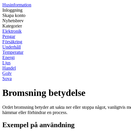
Husinformation
Inloggning
Skapa konto
Nyhetsbrev
Kategorier
Elektronik
Pengar
Försäkring
Underhåll
Temperatur
Energi
Ljus
Handel
Golv
Sova
Bromsning betydelse
Ordet bromsning betyder att sakta ner eller stoppa något, vanligtvis me
hämmar eller förhindrar en process.
Exempel på användning