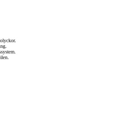
.
olyckor.
ing.
ssystem.
ilen.