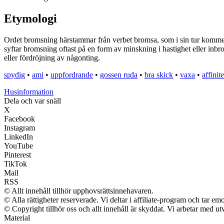
Etymologi
Ordet bromsning härstammar från verbet bromsa, som i sin tur komme
syftar bromsning oftast på en form av minskning i hastighet eller in
eller fördröjning av någonting.
spydig
•
ami
•
uppfordrande
•
gossen ruda
•
bra skick
•
vaxa
•
affinite
Husinformation
Dela och var snäll
X
Facebook
Instagram
LinkedIn
YouTube
Pinterest
TikTok
Mail
RSS
© Allt innehåll tillhör upphovsrättsinnehavaren.
© Alla rättigheter reserverade. Vi deltar i affiliate-program och tar 
© Copyright tillhör oss och allt innehåll är skyddat. Vi arbetar med utv
Material