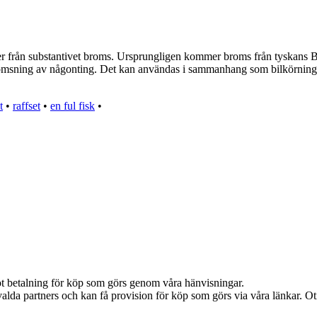
r från substantivet broms. Ursprungligen kommer broms från tyskans B
bromsning av någonting. Det kan användas i sammanhang som bilkörning, 
t
•
raffset
•
en ful fisk
•
emot betalning för köp som görs genom våra hänvisningar.
alda partners och kan få provision för köp som görs via våra länkar. Otil