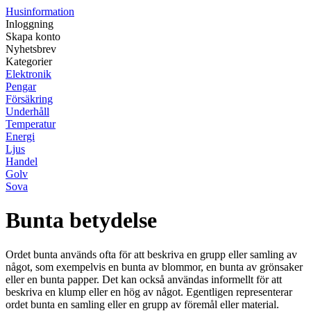
Husinformation
Inloggning
Skapa konto
Nyhetsbrev
Kategorier
Elektronik
Pengar
Försäkring
Underhåll
Temperatur
Energi
Ljus
Handel
Golv
Sova
Bunta betydelse
Ordet bunta används ofta för att beskriva en grupp eller samling av
något, som exempelvis en bunta av blommor, en bunta av grönsaker
eller en bunta papper. Det kan också användas informellt för att
beskriva en klump eller en hög av något. Egentligen representerar
ordet bunta en samling eller en grupp av föremål eller material.