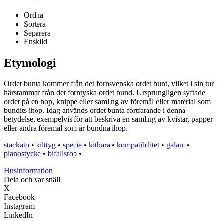
Ordna
Sortera
Separera
Enskild
Etymologi
Ordet bunta kommer från det fornsvenska ordet bunt, vilket i sin tur
härstammar från det forntyska ordet bund. Ursprungligen syftade
ordet på en hop, knippe eller samling av föremål eller material som
bundits ihop. Idag används ordet bunta fortfarande i denna
betydelse, exempelvis för att beskriva en samling av kvistar, papper
eller andra föremål som är bundna ihop.
stackato
•
kilttyg
•
specie
•
kithara
•
kompatibilitet
•
galant
•
pianostycke
•
bifallsrop
•
Husinformation
Dela och var snäll
X
Facebook
Instagram
LinkedIn