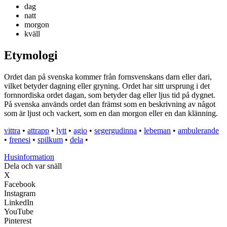
dag
natt
morgon
kväll
Etymologi
Ordet dan på svenska kommer från fornsvenskans darn eller dari,
vilket betyder dagning eller gryning. Ordet har sitt ursprung i det
fornnordiska ordet dagan, som betyder dag eller ljus tid på dygnet.
På svenska används ordet dan främst som en beskrivning av något
som är ljust och vackert, som en dan morgon eller en dan klänning.
vittra
•
attrapp
•
lytt
•
agio
•
segergudinna
•
lebeman
•
ambulerande
•
frenesi
•
spilkum
•
dela
•
Husinformation
Dela och var snäll
X
Facebook
Instagram
LinkedIn
YouTube
Pinterest