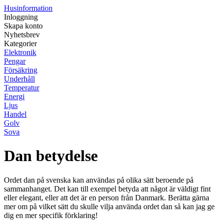
Husinformation
Inloggning
Skapa konto
Nyhetsbrev
Kategorier
Elektronik
Pengar
Försäkring
Underhåll
Temperatur
Energi
Ljus
Handel
Golv
Sova
Dan betydelse
Ordet dan på svenska kan användas på olika sätt beroende på
sammanhanget. Det kan till exempel betyda att något är väldigt fint
eller elegant, eller att det är en person från Danmark. Berätta gärna
mer om på vilket sätt du skulle vilja använda ordet dan så kan jag ge
dig en mer specifik förklaring!