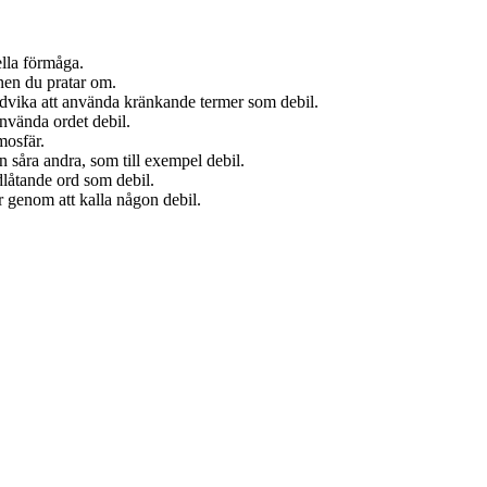
.
ella förmåga.
nen du pratar om.
ndvika att använda kränkande termer som debil.
 använda ordet debil.
mosfär.
 såra andra, som till exempel debil.
låtande ord som debil.
 genom att kalla någon debil.