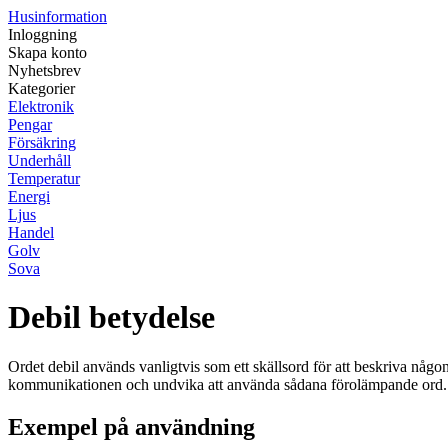
Husinformation
Inloggning
Skapa konto
Nyhetsbrev
Kategorier
Elektronik
Pengar
Försäkring
Underhåll
Temperatur
Energi
Ljus
Handel
Golv
Sova
Debil betydelse
Ordet debil används vanligtvis som ett skällsord för att beskriva någon
kommunikationen och undvika att använda sådana förolämpande ord. 
Exempel på användning