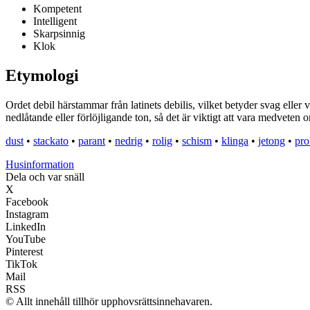
Kompetent
Intelligent
Skarpsinnig
Klok
Etymologi
Ordet debil härstammar från latinets debilis, vilket betyder svag eller
nedlåtande eller förlöjligande ton, så det är viktigt att vara medvete
dust
•
stackato
•
parant
•
nedrig
•
rolig
•
schism
•
klinga
•
jetong
•
pro
Husinformation
Dela och var snäll
X
Facebook
Instagram
LinkedIn
YouTube
Pinterest
TikTok
Mail
RSS
© Allt innehåll tillhör upphovsrättsinnehavaren.