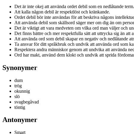
Det är inte okej att använda ordet debil som en nedlåtande term
Att kalla någon debil är respektlöst och kränkande.
Ordet debil bör inte användas för att beskriva någons intellektu
Att använda debil som skällsord säger mer om dig än om perso
Det är viktigt att vara medveten om vilka ord man väljer och u
Det finns bättre och mer respektfulla sätt att uttrycka sig än att
Att använda ord som debil skapar en negativ och nedlåtande at
Ta ansvar för ditt språkbruk och undvik att använda ord som kan
Respektera andra människor genom att undvika att använda ned
Ord har makt, använd dem klokt och undvik att sprida fördomar
Synonymer
dum
trög
okunnig
slö
svagbegåvad
töntig
Antonymer
Smart