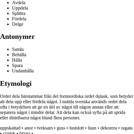
Avdela
Uppdela
Splittra
Fördela
Delge
Antonymer
Samla
Behålla
Hålla
Spara
Undanhålla
Etymologi
Ordet dela härstammar från det fornnordiska ordet dǫlask, som betyder
att dela upp eller fördela något. I nutida svenska används ordet dela
ofta i betydelsen att ge en del av något till någon annan eller att
separera något i mindre delar. Att dela kan också syfta på att sprida
eller distribuera något bland flera personer.
uppskattad
•
anor
•
tveksam
•
guss
•
lustslott
•
faun
•
dekorera
•
ragata
•
cynisk
•
bryna
•