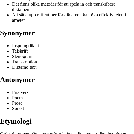
Det finns olika metoder för att spela in och transkribera
diktamen.
Att sätta upp rätt rutiner för diktamen kan öka effektiviteten i
arbetet.
Synonymer
Insprängdiktat
Talskrift
Stenogram
Transkription
Dikterad text
Antonymer
Fria vers
Poem
Prosa
Sonett
Etymologi
Ordet diktamen härstammar från latinets dictamen, vilket betyder en