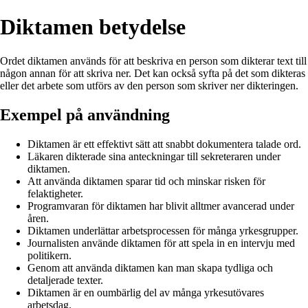
Diktamen betydelse
Ordet diktamen används för att beskriva en person som dikterar text till
någon annan för att skriva ner. Det kan också syfta på det som dikteras
eller det arbete som utförs av den person som skriver ner dikteringen.
Exempel på användning
Diktamen är ett effektivt sätt att snabbt dokumentera talade ord.
Läkaren dikterade sina anteckningar till sekreteraren under
diktamen.
Att använda diktamen sparar tid och minskar risken för
felaktigheter.
Programvaran för diktamen har blivit alltmer avancerad under
åren.
Diktamen underlättar arbetsprocessen för många yrkesgrupper.
Journalisten använde diktamen för att spela in en intervju med
politikern.
Genom att använda diktamen kan man skapa tydliga och
detaljerade texter.
Diktamen är en oumbärlig del av många yrkesutövares
arbetsdag.