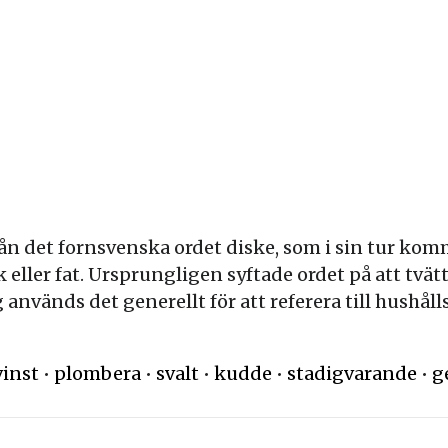
n det fornsvenska ordet diske, som i sin tur komm
ik eller fat. Ursprungligen syftade ordet på att tvätt
nvänds det generellt för att referera till hushåll
vinst
•
plombera
•
svalt
•
kudde
•
stadigvarande
•
g