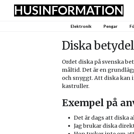
HUSINFORMATION
Elektronik
Pengar
Fö
Diska betydel
Ordet diska på svenska bety
måltid. Det är en grundläg
och snyggt. Att diska kan in
kastruller.
Exempel på a
Det är dags att diska a
Jag brukar diska direkt 
Hon tycker inte om att