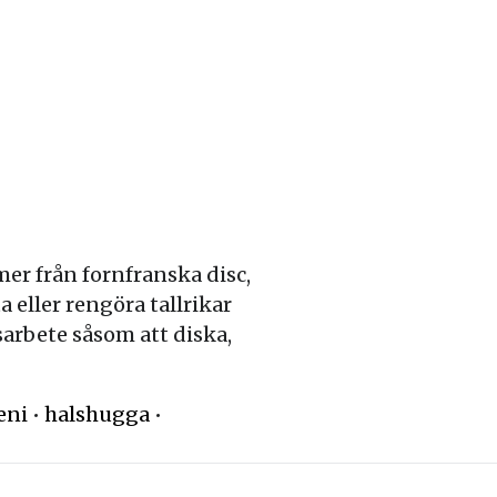
er från fornfranska disc,
a eller rengöra tallrikar
sarbete såsom att diska,
eni
•
halshugga
•