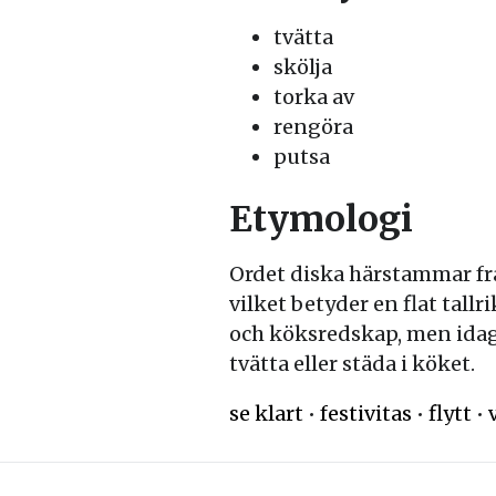
tvätta
skölja
torka av
rengöra
putsa
Etymologi
Ordet diska härstammar frå
vilket betyder en flat tallr
och köksredskap, men idag a
tvätta eller städa i köket.
se klart
•
festivitas
•
flytt
•