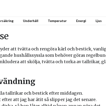
rsäkring
Underhåll
Temperatur
Energi
Ljus
se
der att tvätta och rengöra kärl och bestick, vanlig
gande hushållssyssla som behöver göras regelbunde
kludera att skölja, tvätta och torka av tallrikar, gl
nvändning
lla tallrikar och bestick efter middagen.
efter att jag har ätit så slipper jag det senare.
 diska, så hon låter alltid någon annan göra det.