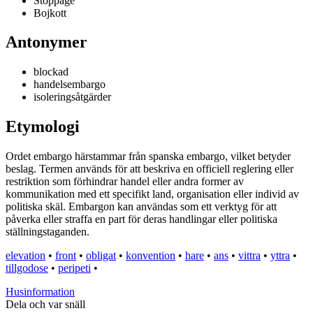
Stoppage
Bojkott
Antonymer
blockad
handelsembargo
isoleringsåtgärder
Etymologi
Ordet embargo härstammar från spanska embargo, vilket betyder
beslag. Termen används för att beskriva en officiell reglering eller
restriktion som förhindrar handel eller andra former av
kommunikation med ett specifikt land, organisation eller individ av
politiska skäl. Embargon kan användas som ett verktyg för att
påverka eller straffa en part för deras handlingar eller politiska
ställningstaganden.
elevation
•
front
•
obligat
•
konvention
•
hare
•
ans
•
vittra
•
yttra
•
tillgodose
•
peripeti
•
Husinformation
Dela och var snäll