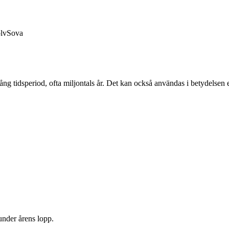
lv
Sova
ång tidsperiod, ofta miljontals år. Det kan också användas i betydelsen e
nder årens lopp.