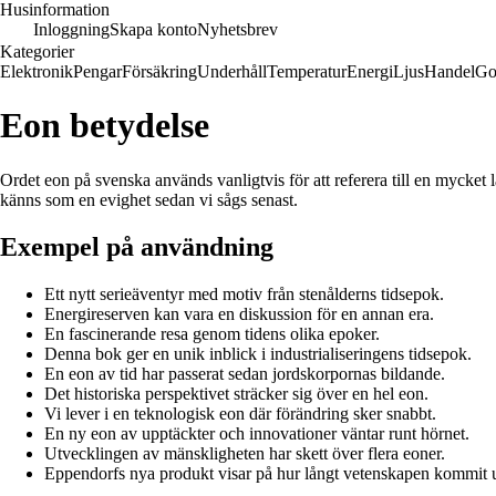
Husinformation
Inloggning
Skapa konto
Nyhetsbrev
Kategorier
Elektronik
Pengar
Försäkring
Underhåll
Temperatur
Energi
Ljus
Handel
Go
Eon betydelse
Ordet eon på svenska används vanligtvis för att referera till en mycket l
känns som en evighet sedan vi sågs senast.
Exempel på användning
Ett nytt serieäventyr med motiv från stenålderns tidsepok.
Energireserven kan vara en diskussion för en annan era.
En fascinerande resa genom tidens olika epoker.
Denna bok ger en unik inblick i industrialiseringens tidsepok.
En eon av tid har passerat sedan jordskorpornas bildande.
Det historiska perspektivet sträcker sig över en hel eon.
Vi lever i en teknologisk eon där förändring sker snabbt.
En ny eon av upptäckter och innovationer väntar runt hörnet.
Utvecklingen av mänskligheten har skett över flera eoner.
Eppendorfs nya produkt visar på hur långt vetenskapen kommit u