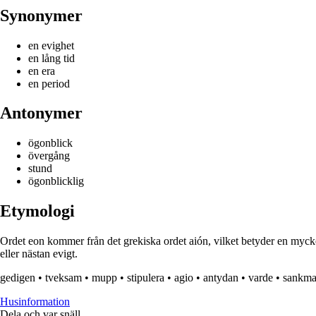
Synonymer
en evighet
en lång tid
en era
en period
Antonymer
ögonblick
övergång
stund
ögonblicklig
Etymologi
Ordet eon kommer från det grekiska ordet aión, vilket betyder en mycket 
eller nästan evigt.
gedigen
•
tveksam
•
mupp
•
stipulera
•
agio
•
antydan
•
varde
•
sankma
Husinformation
Dela och var snäll