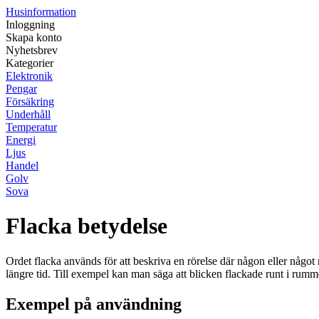
Husinformation
Inloggning
Skapa konto
Nyhetsbrev
Kategorier
Elektronik
Pengar
Försäkring
Underhåll
Temperatur
Energi
Ljus
Handel
Golv
Sova
Flacka betydelse
Ordet flacka används för att beskriva en rörelse där någon eller något r
längre tid. Till exempel kan man säga att blicken flackade runt i rummet
Exempel på användning