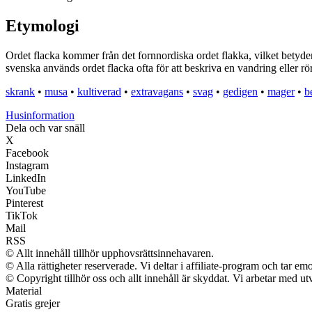
Etymologi
Ordet flacka kommer från det fornnordiska ordet flakka, vilket betyder 
svenska används ordet flacka ofta för att beskriva en vandring eller röre
skrank
•
musa
•
kultiverad
•
extravagans
•
svag
•
gedigen
•
mager
•
b
Husinformation
Dela och var snäll
X
Facebook
Instagram
LinkedIn
YouTube
Pinterest
TikTok
Mail
RSS
© Allt innehåll tillhör upphovsrättsinnehavaren.
© Alla rättigheter reserverade. Vi deltar i affiliate-program och tar 
© Copyright tillhör oss och allt innehåll är skyddat. Vi arbetar med utv
Material
Gratis grejer