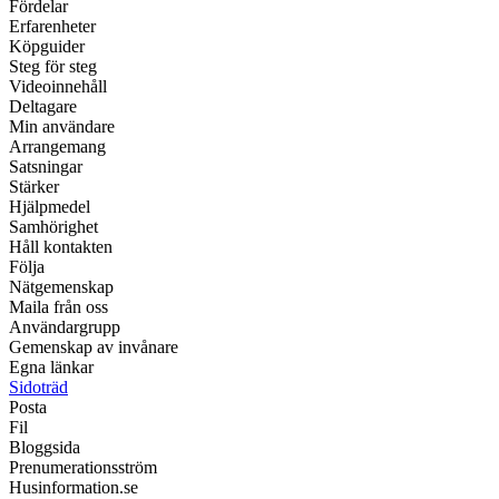
Fördelar
Erfarenheter
Köpguider
Steg för steg
Videoinnehåll
Deltagare
Min användare
Arrangemang
Satsningar
Stärker
Hjälpmedel
Samhörighet
Håll kontakten
Följa
Nätgemenskap
Maila från oss
Användargrupp
Gemenskap av invånare
Egna länkar
Sidoträd
Posta
Fil
Bloggsida
Prenumerationsström
Husinformation.se