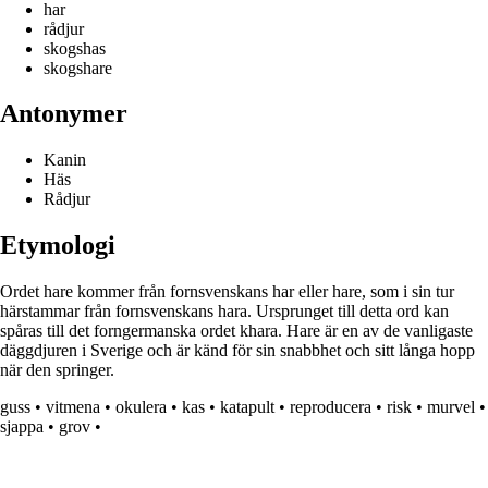
har
rådjur
skogshas
skogshare
Antonymer
Kanin
Häs
Rådjur
Etymologi
Ordet hare kommer från fornsvenskans har eller hare, som i sin tur
härstammar från fornsvenskans hara. Ursprunget till detta ord kan
spåras till det forngermanska ordet khara. Hare är en av de vanligaste
däggdjuren i Sverige och är känd för sin snabbhet och sitt långa hopp
när den springer.
guss
•
vitmena
•
okulera
•
kas
•
katapult
•
reproducera
•
risk
•
murvel
•
sjappa
•
grov
•