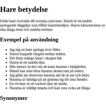
Hare betydelse
Ordet hare översätts till svenska som hare. Haren är ett snabbt
springande däggdjur som tillhör kaninfamiljen. Haren kännetecknas av
sina långa öron och snabba rörelser.
Exempel på användning
Jag såg en hare springa över fältet.
Haren hoppade elegant mellan träden.
Det finns många harar i skogen här.
Haren är ett snabbt djur.
Min farmor tycker om att mata hararna i trädgården.
Ibland kan man höra hararna skutta runt på natten.
Jag gillar att observera hararna när de är ute och leker.
Hararna är duktiga på att gömma sig för sina fiender.
En vit hare är ett vackert djur att skåda.
Hararna är väldigt smarta och kan vara svåra att fånga.
Synonymer