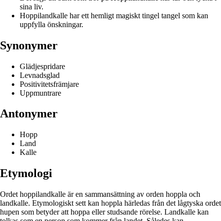
sina liv.
Hoppilandkalle har ett hemligt magiskt tingel tangel som kan
uppfylla önskningar.
Synonymer
Glädjespridare
Levnadsglad
Positivitetsfrämjare
Uppmuntrare
Antonymer
Hopp
Land
Kalle
Etymologi
Ordet hoppilandkalle är en sammansättning av orden hoppla och
landkalle. Etymologiskt sett kan hoppla härledas från det lågtyska ordet
hupen som betyder att hoppa eller studsande rörelse. Landkalle kan
tolkas som en person som kommer från landet. Således kan