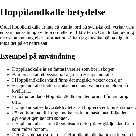
Hoppilandkalle betydelse
Ordet hoppilandkalle är inte ett vanligt ord på svenska och verkar vara
en sammansättning av flera ord eller en fiktiv term. Om du kan ge mig
mer sammanhang eller information så kan jag försöka hjälpa dig att
tolka det på ett bättre sätt.
Exempel på användning
Hoppilandkalle är en fantasi varelse som bor i skogen.
Barnen älskar att lyssna på sagor om Hoppilandkalle.
I Hoppilandkalles värld finns det magiska växter och djur.
Hoppilandkalle brukar samlas med sina vänner runt elden på
kvällarna.
En gång räddade Hoppilandkalle en liten groda från en farlig
orm.
Hoppilandkalles favoritaktivitet är att hoppa över blomsterängen.
För att komma till Hoppilandkalles hem måste man följa den
gyllene stigen genom skogen.
Hoppilandkalles skratt är smittsamt och sprider glädje bland alla
som möter honom.
Det sägs att barn som tror på Hoppilandkalle har tur och lycka i