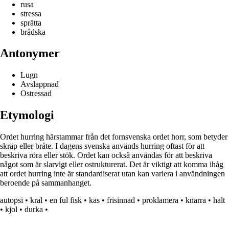
rusa
stressa
sprätta
brådska
Antonymer
Lugn
Avslappnad
Ostressad
Etymologi
Ordet hurring härstammar från det fornsvenska ordet horr, som betyder
skräp eller bråte. I dagens svenska används hurring oftast för att
beskriva röra eller stök. Ordet kan också användas för att beskriva
något som är slarvigt eller ostrukturerat. Det är viktigt att komma ihåg
att ordet hurring inte är standardiserat utan kan variera i användningen
beroende på sammanhanget.
autopsi
•
kral
•
en ful fisk
•
kas
•
frisinnad
•
proklamera
•
knarra
•
halt
•
kjol
•
durka
•