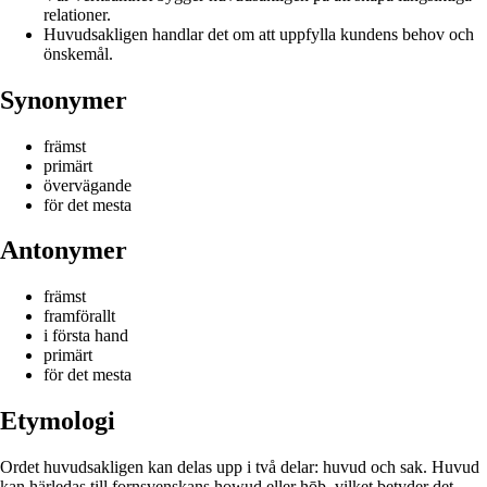
relationer.
Huvudsakligen handlar det om att uppfylla kundens behov och
önskemål.
Synonymer
främst
primärt
övervägande
för det mesta
Antonymer
främst
framförallt
i första hand
primärt
för det mesta
Etymologi
Ordet huvudsakligen kan delas upp i två delar: huvud och sak. Huvud
kan härledas till fornsvenskans howud eller hōþ, vilket betyder det