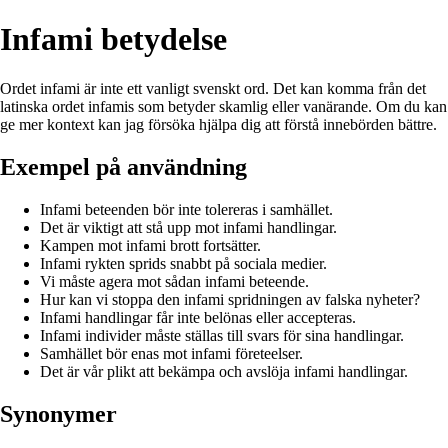
Infami betydelse
Ordet infami är inte ett vanligt svenskt ord. Det kan komma från det
latinska ordet infamis som betyder skamlig eller vanärande. Om du kan
ge mer kontext kan jag försöka hjälpa dig att förstå innebörden bättre.
Exempel på användning
Infami beteenden bör inte tolereras i samhället.
Det är viktigt att stå upp mot infami handlingar.
Kampen mot infami brott fortsätter.
Infami rykten sprids snabbt på sociala medier.
Vi måste agera mot sådan infami beteende.
Hur kan vi stoppa den infami spridningen av falska nyheter?
Infami handlingar får inte belönas eller accepteras.
Infami individer måste ställas till svars för sina handlingar.
Samhället bör enas mot infami företeelser.
Det är vår plikt att bekämpa och avslöja infami handlingar.
Synonymer