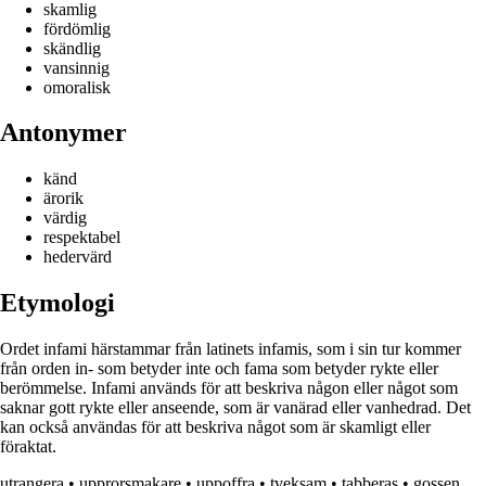
skamlig
fördömlig
skändlig
vansinnig
omoralisk
Antonymer
känd
ärorik
värdig
respektabel
hedervärd
Etymologi
Ordet infami härstammar från latinets infamis, som i sin tur kommer
från orden in- som betyder inte och fama som betyder rykte eller
berömmelse. Infami används för att beskriva någon eller något som
saknar gott rykte eller anseende, som är vanärad eller vanhedrad. Det
kan också användas för att beskriva något som är skamligt eller
föraktat.
utrangera
•
upprorsmakare
•
uppoffra
•
tveksam
•
tabberas
•
gossen