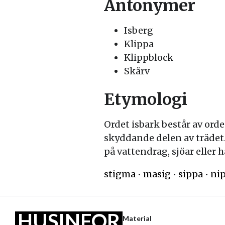
Antonymer
Isberg
Klippa
Klippblock
Skärv
Etymologi
Ordet isbark består av orde
skyddande delen av trädet. 
på vattendrag, sjöar eller h
stigma
•
masig
•
sippa
•
ni
HUSINFOR
Material