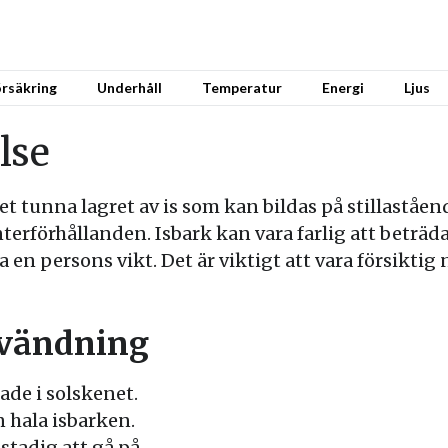
rsäkring
Underhåll
Temperatur
Energi
Ljus
lse
 det tunna lagret av is som kan bildas på stillaståe
terförhållanden. Isbark kan vara farlig att beträda
ära en persons vikt. Det är viktigt att vara försiktig
nvändning
ade i solskenet.
 hala isbarken.
stadig att gå på.