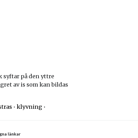
k syftar på den yttre
agret av is som kan bildas
stras
•
klyvning
•
gna länkar