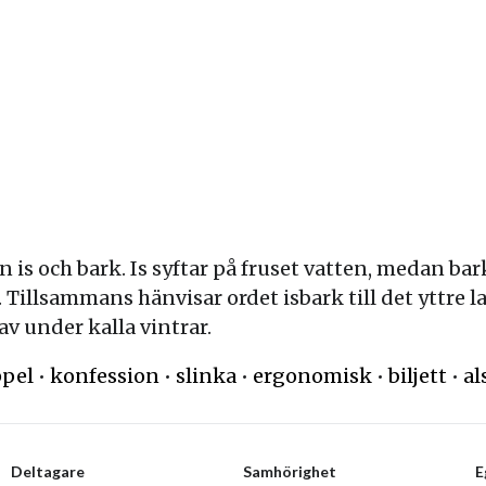
n is och bark. Is syftar på fruset vatten, medan bar
Tillsammans hänvisar ordet isbark till det yttre l
av under kalla vintrar.
ppel
•
konfession
•
slinka
•
ergonomisk
•
biljett
•
al
Deltagare
Samhörighet
E