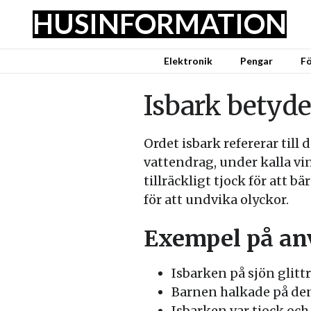
HUSINFORMATION
Elektronik
Pengar
Fö
Isbark betyde
Ordet isbark refererar till
vattendrag, under kalla vin
tillräckligt tjock för att b
för att undvika olyckor.
Exempel på a
Isbarken på sjön glittr
Barnen halkade på den
Isbarken var tjock och 