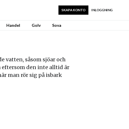
SKAPA KONTO
INLOGGNING
Handel
Golv
Sova
nde vatten, såsom sjöar och
 eftersom den inte alltid är
 när man rör sig på isbark