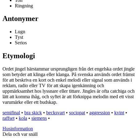
Ton
Ringning
Antonymer
Lugn
Tyst
Serios
Etymologi
Ordet jingel härstammar ursprungligen från det engelska ordet jingle
som betyder att klinga eller klanga. På svenska används ordet främst
för att beskriva en kort och enkel melodi eller signal som används i
reklam, radio eller TV för att skapa igenkänning och
uppmärksamhet hos lyssnare eller tittare. Jingles är ofta catchiga och
lätt att komma ihåg, och syftet är att förknippa melodin med ett visst
varumärke eller ett budskap.
semifinal
•
bra skick
•
becksvart
•
sociopat
•
aggression
•
kvint
•
raffset
•
kola
•
siemens
•
Husinformation
Dela och var snäll