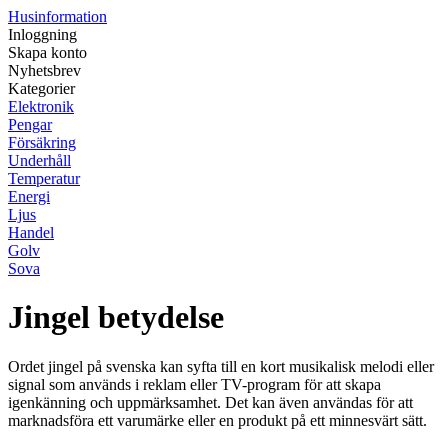
Husinformation
Inloggning
Skapa konto
Nyhetsbrev
Kategorier
Elektronik
Pengar
Försäkring
Underhåll
Temperatur
Energi
Ljus
Handel
Golv
Sova
Jingel betydelse
Ordet jingel på svenska kan syfta till en kort musikalisk melodi eller
signal som används i reklam eller TV-program för att skapa
igenkänning och uppmärksamhet. Det kan även användas för att
marknadsföra ett varumärke eller en produkt på ett minnesvärt sätt.