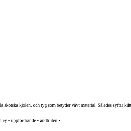
a skotska kjolen, och tyg som betyder vävt material. Således syftar kiltty
dley
•
uppfordrande
•
andtruten
•