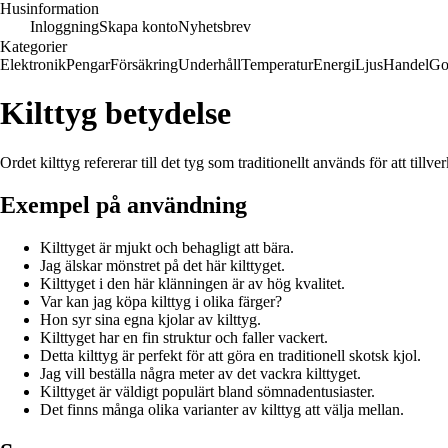
Husinformation
Inloggning
Skapa konto
Nyhetsbrev
Kategorier
Elektronik
Pengar
Försäkring
Underhåll
Temperatur
Energi
Ljus
Handel
Go
Kilttyg betydelse
Ordet kilttyg refererar till det tyg som traditionellt används för att tillve
Exempel på användning
Kilttyget är mjukt och behagligt att bära.
Jag älskar mönstret på det här kilttyget.
Kilttyget i den här klänningen är av hög kvalitet.
Var kan jag köpa kilttyg i olika färger?
Hon syr sina egna kjolar av kilttyg.
Kilttyget har en fin struktur och faller vackert.
Detta kilttyg är perfekt för att göra en traditionell skotsk kjol.
Jag vill beställa några meter av det vackra kilttyget.
Kilttyget är väldigt populärt bland sömnadentusiaster.
Det finns många olika varianter av kilttyg att välja mellan.