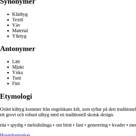
Synonymer
Klädtyg
Textil
Väv
Material
Ylletyg
Antonymer
Lätt
Mjukt
Ynka
Tunt
Fint
Etymologi
Ordet kilttyg kommer från engelskans kilt, som syftar på den traditionell
ett grovt och robust ulltyg med en traditionell skotsk design.
rita
•
spydig
•
melodislinga
•
om blott
•
fant
•
generering
•
kvader
•
me
Husinformation