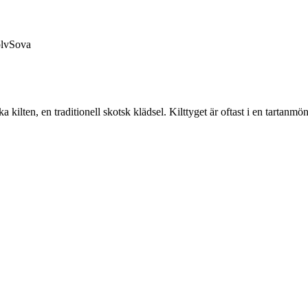
lv
Sova
rka kilten, en traditionell skotsk klädsel. Kilttyget är oftast i en tartanmö