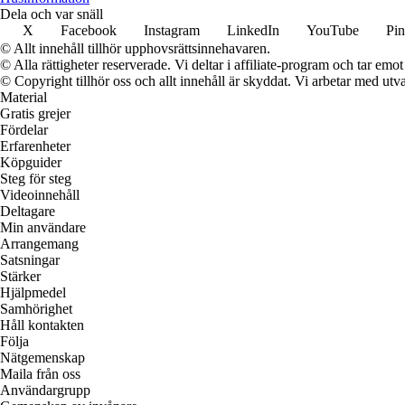
Dela och var snäll
X
Facebook
Instagram
LinkedIn
YouTube
Pin
© Allt innehåll tillhör upphovsrättsinnehavaren.
© Alla rättigheter reserverade. Vi deltar i affiliate-program och tar e
© Copyright tillhör oss och allt innehåll är skyddat. Vi arbetar med utva
Material
Gratis grejer
Fördelar
Erfarenheter
Köpguider
Steg för steg
Videoinnehåll
Deltagare
Min användare
Arrangemang
Satsningar
Stärker
Hjälpmedel
Samhörighet
Håll kontakten
Följa
Nätgemenskap
Maila från oss
Användargrupp