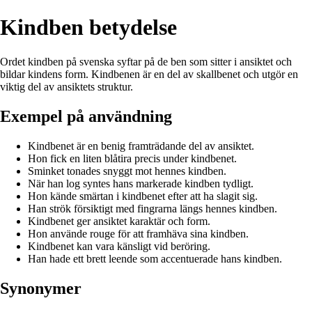
Kindben betydelse
Ordet kindben på svenska syftar på de ben som sitter i ansiktet och
bildar kindens form. Kindbenen är en del av skallbenet och utgör en
viktig del av ansiktets struktur.
Exempel på användning
Kindbenet är en benig framträdande del av ansiktet.
Hon fick en liten blåtira precis under kindbenet.
Sminket tonades snyggt mot hennes kindben.
När han log syntes hans markerade kindben tydligt.
Hon kände smärtan i kindbenet efter att ha slagit sig.
Han strök försiktigt med fingrarna längs hennes kindben.
Kindbenet ger ansiktet karaktär och form.
Hon använde rouge för att framhäva sina kindben.
Kindbenet kan vara känsligt vid beröring.
Han hade ett brett leende som accentuerade hans kindben.
Synonymer