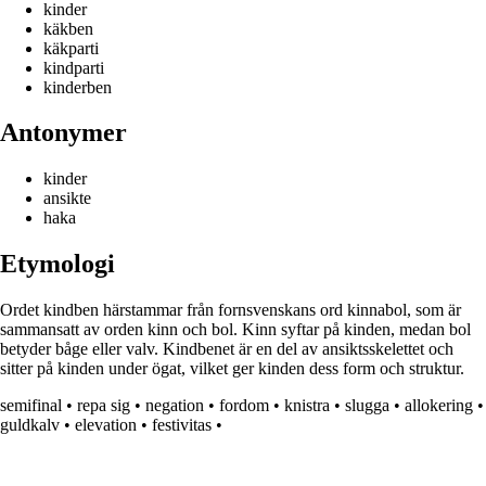
kinder
käkben
käkparti
kindparti
kinderben
Antonymer
kinder
ansikte
haka
Etymologi
Ordet kindben härstammar från fornsvenskans ord kinnabol, som är
sammansatt av orden kinn och bol. Kinn syftar på kinden, medan bol
betyder båge eller valv. Kindbenet är en del av ansiktsskelettet och
sitter på kinden under ögat, vilket ger kinden dess form och struktur.
semifinal
•
repa sig
•
negation
•
fordom
•
knistra
•
slugga
•
allokering
•
guldkalv
•
elevation
•
festivitas
•