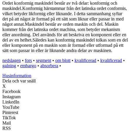
Ordet konformig maskindel består av två delar: konformig och
maskindel.Konformig härstammar från det latinska ordet conformis,
vilket betyder likformig eller liknande. I detta sammanhang syftar
det på att något är formad på ett sätt som liknar eller passar in med
något annat.Maskindel består av orden maskin och del. Maskin
kommer från det latinska ordet machina, som betyder mekanism
eller anordning. Del används för att beskriva en komponent eller en
del av en helhet.Således kan konformig maskindel tolkas som en del
eller komponent på en maskin som är formad eller utformad på ett
sätt som passar in eller är liknande andra delar av maskinen.
nedslagen
•
fors
•
segment
•
om blott
•
kvalificerad
•
kvalificerad
•
galning
•
embargo
•
absorbera
•
Husinformation
Dela och var snäll
X
Facebook
Instagram
LinkedIn
YouTube
Pinterest
TikTok
Mail
RSS