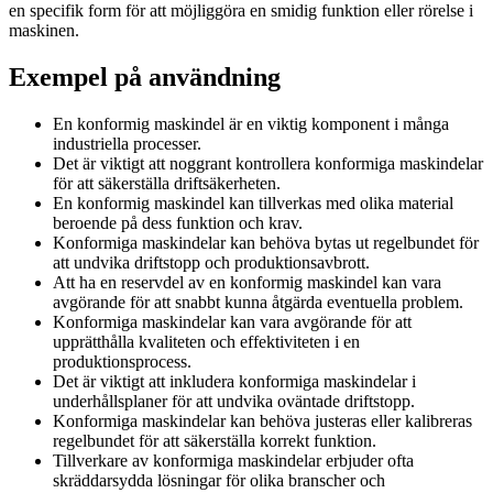
en specifik form för att möjliggöra en smidig funktion eller rörelse i
maskinen.
Exempel på användning
En konformig maskindel är en viktig komponent i många
industriella processer.
Det är viktigt att noggrant kontrollera konformiga maskindelar
för att säkerställa driftsäkerheten.
En konformig maskindel kan tillverkas med olika material
beroende på dess funktion och krav.
Konformiga maskindelar kan behöva bytas ut regelbundet för
att undvika driftstopp och produktionsavbrott.
Att ha en reservdel av en konformig maskindel kan vara
avgörande för att snabbt kunna åtgärda eventuella problem.
Konformiga maskindelar kan vara avgörande för att
upprätthålla kvaliteten och effektiviteten i en
produktionsprocess.
Det är viktigt att inkludera konformiga maskindelar i
underhållsplaner för att undvika oväntade driftstopp.
Konformiga maskindelar kan behöva justeras eller kalibreras
regelbundet för att säkerställa korrekt funktion.
Tillverkare av konformiga maskindelar erbjuder ofta
skräddarsydda lösningar för olika branscher och