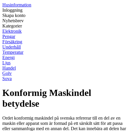
Husinformation
Inloggning
Skapa konto
Nyhetsbrev
Kategorier
Elektronik
Pengar
Försäkring
Underhåll
Temperatur
Energi
Ljus
Handel
Golv
Sova
Konformig Maskindel
betydelse
Ordet konformig maskindel på svenska refererar till en del av en
maskin eller apparat som är formad på ett särskilt sätt för att passa
eller sammanfoga med en annan del. Det kan innebära att delen har