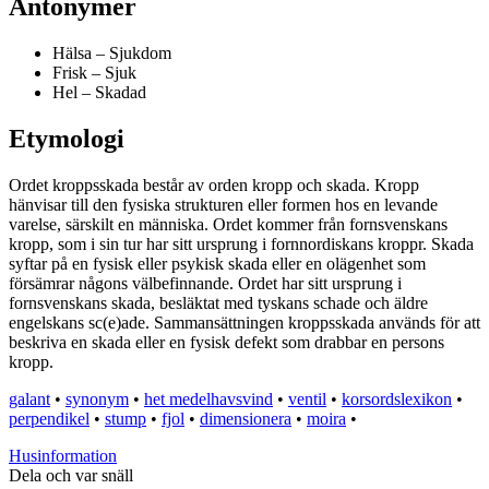
Antonymer
Hälsa – Sjukdom
Frisk – Sjuk
Hel – Skadad
Etymologi
Ordet kroppsskada består av orden kropp och skada. Kropp
hänvisar till den fysiska strukturen eller formen hos en levande
varelse, särskilt en människa. Ordet kommer från fornsvenskans
kropp, som i sin tur har sitt ursprung i fornnordiskans kroppr. Skada
syftar på en fysisk eller psykisk skada eller en olägenhet som
försämrar någons välbefinnande. Ordet har sitt ursprung i
fornsvenskans skada, besläktat med tyskans schade och äldre
engelskans sc(e)ade. Sammansättningen kroppsskada används för att
beskriva en skada eller en fysisk defekt som drabbar en persons
kropp.
galant
•
synonym
•
het medelhavsvind
•
ventil
•
korsordslexikon
•
perpendikel
•
stump
•
fjol
•
dimensionera
•
moira
•
Husinformation
Dela och var snäll