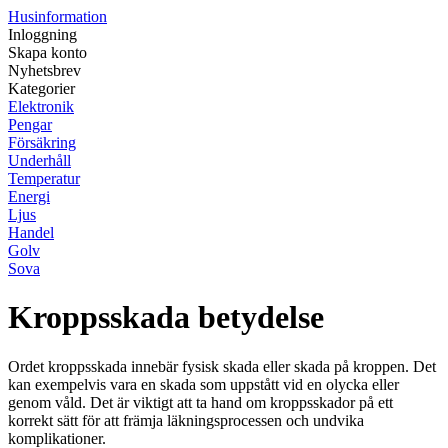
Husinformation
Inloggning
Skapa konto
Nyhetsbrev
Kategorier
Elektronik
Pengar
Försäkring
Underhåll
Temperatur
Energi
Ljus
Handel
Golv
Sova
Kroppsskada betydelse
Ordet kroppsskada innebär fysisk skada eller skada på kroppen. Det
kan exempelvis vara en skada som uppstått vid en olycka eller
genom våld. Det är viktigt att ta hand om kroppsskador på ett
korrekt sätt för att främja läkningsprocessen och undvika
komplikationer.