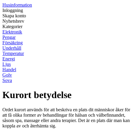
Husinformation
Inloggning
Skapa konto
Nyhetsbrev
Kategorier
Elektronik
Pengar
Försäkring
Underhåll
Temperatur
Energi
Ljus
Handel
Golv
Sova
Kurort betydelse
Ordet kurort används för att beskriva en plats dit människor åker för
att få olika former av behandlingar för hälsan och välbefinnandet,
såsom spa, massage eller andra terapier. Det är en plats där man kan
koppla av och återhämta sig.