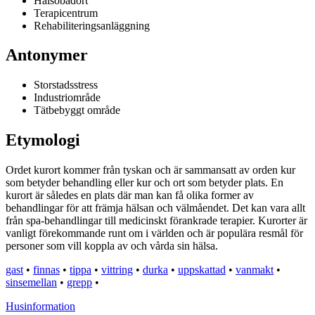
Hälsobadort
Terapicentrum
Rehabiliteringsanläggning
Antonymer
Storstadsstress
Industriområde
Tätbebyggt område
Etymologi
Ordet kurort kommer från tyskan och är sammansatt av orden kur
som betyder behandling eller kur och ort som betyder plats. En
kurort är således en plats där man kan få olika former av
behandlingar för att främja hälsan och välmåendet. Det kan vara allt
från spa-behandlingar till medicinskt förankrade terapier. Kurorter är
vanligt förekommande runt om i världen och är populära resmål för
personer som vill koppla av och vårda sin hälsa.
gast
•
finnas
•
tippa
•
vittring
•
durka
•
uppskattad
•
vanmakt
•
sinsemellan
•
grepp
•
Husinformation