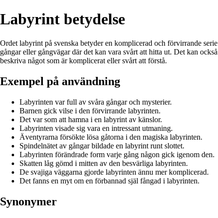
Labyrint betydelse
Ordet labyrint på svenska betyder en komplicerad och förvirrande serie
gångar eller gångvägar där det kan vara svårt att hitta ut. Det kan också
beskriva något som är komplicerat eller svårt att förstå.
Exempel på användning
Labyrinten var full av svåra gångar och mysterier.
Barnen gick vilse i den förvirrande labyrinten.
Det var som att hamna i en labyrint av känslor.
Labyrinten visade sig vara en intressant utmaning.
Äventyrarna försökte lösa gåtorna i den magiska labyrinten.
Spindelnätet av gångar bildade en labyrint runt slottet.
Labyrinten förändrade form varje gång någon gick igenom den.
Skatten låg gömd i mitten av den besvärliga labyrinten.
De svajiga väggarna gjorde labyrinten ännu mer komplicerad.
Det fanns en myt om en förbannad själ fångad i labyrinten.
Synonymer