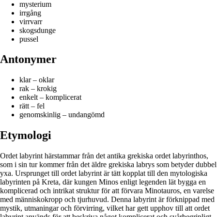
mysterium
irrgång
virrvarr
skogsdunge
pussel
Antonymer
klar – oklar
rak – krokig
enkelt – komplicerat
rätt – fel
genomskinlig – undangömd
Etymologi
Ordet labyrint härstammar från det antika grekiska ordet labyrinthos,
som i sin tur kommer från det äldre grekiska labrys som betyder dubbel
yxa. Ursprunget till ordet labyrint är tätt kopplat till den mytologiska
labyrinten på Kreta, där kungen Minos enligt legenden lät bygga en
komplicerad och intrikat struktur för att förvara Minotauros, en varelse
med människokropp och tjurhuvud. Denna labyrint är förknippad med
mystik, utmaningar och förvirring, vilket har gett upphov till att ordet
labyrint används för att beskriva något komplicerat och svårbegripligt.