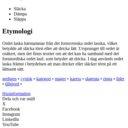
Släcka
Dämpa
Släppa
Etymologi
Ordet laska härstammar från det fornsvenska ordet lasska, vilket
betydde att släcka törst eller att dricka lätt. Ursprunget till ordet är
osäkert, men det finns teorier om att det kan ha samband med det
fornnordiska ordet lauf, som betyder att dricka. I dag används ordet
laska främst i betydelsen att man dricker eller släcker törst på ett
lättsamt sätt.
gedigen
•
cynisk
•
kategori
•
mager
•
karess
•
slagruta
•
ringa
•
lider
•
tillgjord
•
Husinformation
Dela och var snäll
X
Facebook
Instagram
LinkedIn
YouTube