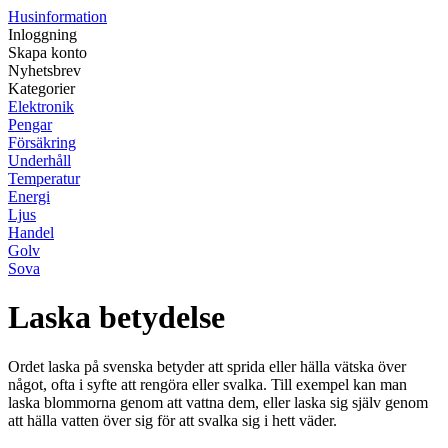
Husinformation
Inloggning
Skapa konto
Nyhetsbrev
Kategorier
Elektronik
Pengar
Försäkring
Underhåll
Temperatur
Energi
Ljus
Handel
Golv
Sova
Laska betydelse
Ordet laska på svenska betyder att sprida eller hälla vätska över
något, ofta i syfte att rengöra eller svalka. Till exempel kan man
laska blommorna genom att vattna dem, eller laska sig själv genom
att hälla vatten över sig för att svalka sig i hett väder.