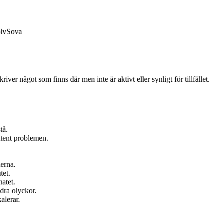
lv
Sova
iver något som finns där men inte är aktivt eller synligt för tillfället.
tå.
atent problemen.
lerna.
tet.
atet.
ndra olyckor.
alerar.