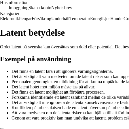
Husinformation
Inloggning
Skapa konto
Nyhetsbrev
Kategorier
Elektronik
Pengar
Försäkring
Underhåll
Temperatur
Energi
Ljus
Handel
Go
Latent betydelse
Ordet latent på svenska kan översättas som dold eller potential. Det beskr
Exempel på användning
Det finns en latent fara i att ignorera varningssignalerna.
Det är viktigt att vara medveten om de latent risker som kan upps
Personalen genomgick en utbildning för att kunna upptäcka de l
Det latent hotet mot miljön måste tas på allvar.
Det finns en latent möjlighet att förbättra processen.
Forskarna identifierade ett latent samband mellan de olika variab
Det är viktigt att inte ignorera de latenta konsekvenserna av beslu
Konflikten på arbetsplatsen hade en latent påverkan på arbetsklim
Att vara medveten om de latenta riskerna kan hjälpa till att förhi
Genom att vara proaktiv kan man undvika att latenta problem esk