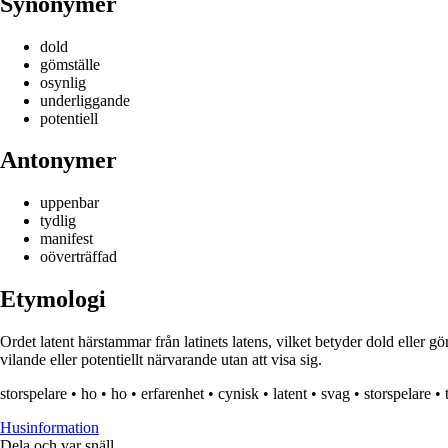
Synonymer
dold
gömställe
osynlig
underliggande
potentiell
Antonymer
uppenbar
tydlig
manifest
oöverträffad
Etymologi
Ordet latent härstammar från latinets latens, vilket betyder dold eller göm
vilande eller potentiellt närvarande utan att visa sig.
storspelare
•
ho
•
ho
•
erfarenhet
•
cynisk
•
latent
•
svag
•
storspelare
•
Husinformation
Dela och var snäll