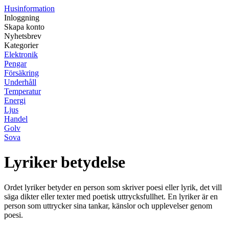
Husinformation
Inloggning
Skapa konto
Nyhetsbrev
Kategorier
Elektronik
Pengar
Försäkring
Underhåll
Temperatur
Energi
Ljus
Handel
Golv
Sova
Lyriker betydelse
Ordet lyriker betyder en person som skriver poesi eller lyrik, det vill
säga dikter eller texter med poetisk uttrycksfullhet. En lyriker är en
person som uttrycker sina tankar, känslor och upplevelser genom
poesi.