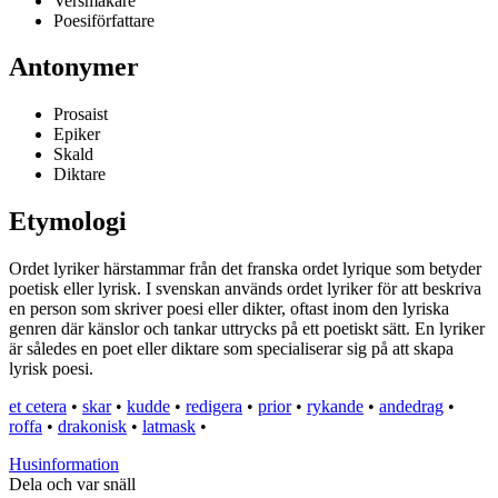
Versmakare
Poesiförfattare
Antonymer
Prosaist
Epiker
Skald
Diktare
Etymologi
Ordet lyriker härstammar från det franska ordet lyrique som betyder
poetisk eller lyrisk. I svenskan används ordet lyriker för att beskriva
en person som skriver poesi eller dikter, oftast inom den lyriska
genren där känslor och tankar uttrycks på ett poetiskt sätt. En lyriker
är således en poet eller diktare som specialiserar sig på att skapa
lyrisk poesi.
et cetera
•
skar
•
kudde
•
redigera
•
prior
•
rykande
•
andedrag
•
roffa
•
drakonisk
•
latmask
•
Husinformation
Dela och var snäll