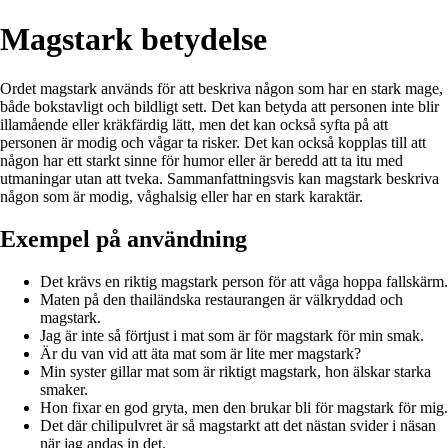
Magstark betydelse
Ordet magstark används för att beskriva någon som har en stark mage,
både bokstavligt och bildligt sett. Det kan betyda att personen inte blir
illamående eller kräkfärdig lätt, men det kan också syfta på att
personen är modig och vågar ta risker. Det kan också kopplas till att
någon har ett starkt sinne för humor eller är beredd att ta itu med
utmaningar utan att tveka. Sammanfattningsvis kan magstark beskriva
någon som är modig, våghalsig eller har en stark karaktär.
Exempel på användning
Det krävs en riktig magstark person för att våga hoppa fallskärm.
Maten på den thailändska restaurangen är välkryddad och
magstark.
Jag är inte så förtjust i mat som är för magstark för min smak.
Är du van vid att äta mat som är lite mer magstark?
Min syster gillar mat som är riktigt magstark, hon älskar starka
smaker.
Hon fixar en god gryta, men den brukar bli för magstark för mig.
Det där chilipulvret är så magstarkt att det nästan svider i näsan
när jag andas in det.