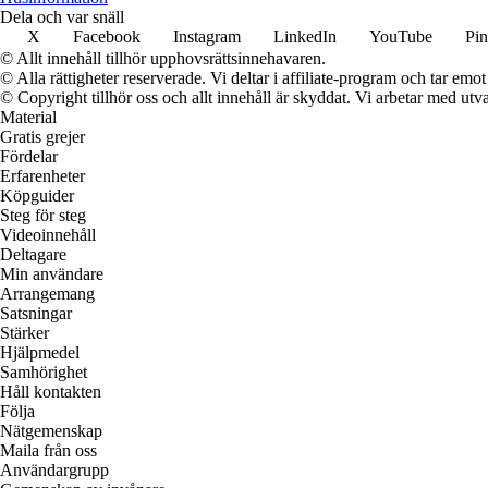
Dela och var snäll
X
Facebook
Instagram
LinkedIn
YouTube
Pin
© Allt innehåll tillhör upphovsrättsinnehavaren.
© Alla rättigheter reserverade. Vi deltar i affiliate-program och tar e
© Copyright tillhör oss och allt innehåll är skyddat. Vi arbetar med utva
Material
Gratis grejer
Fördelar
Erfarenheter
Köpguider
Steg för steg
Videoinnehåll
Deltagare
Min användare
Arrangemang
Satsningar
Stärker
Hjälpmedel
Samhörighet
Håll kontakten
Följa
Nätgemenskap
Maila från oss
Användargrupp