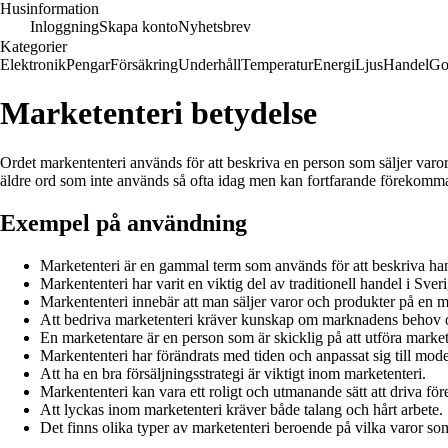
Husinformation
Inloggning
Skapa konto
Nyhetsbrev
Kategorier
Elektronik
Pengar
Försäkring
Underhåll
Temperatur
Energi
Ljus
Handel
Go
Marketenteri betydelse
Ordet markententeri används för att beskriva en person som säljer varor, s
äldre ord som inte används så ofta idag men kan fortfarande förekomm
Exempel på användning
Marketenteri är en gammal term som används för att beskriva ha
Markententeri har varit en viktig del av traditionell handel i Sveri
Markententeri innebär att man säljer varor och produkter på en 
Att bedriva marketenteri kräver kunskap om marknadens behov o
En marketentare är en person som är skicklig på att utföra market
Markententeri har förändrats med tiden och anpassat sig till mod
Att ha en bra försäljningsstrategi är viktigt inom marketenteri.
Markententeri kan vara ett roligt och utmanande sätt att driva för
Att lyckas inom marketenteri kräver både talang och hårt arbete.
Det finns olika typer av marketenteri beroende på vilka varor som