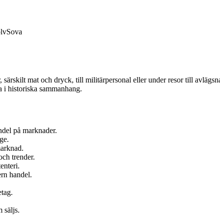
lv
Sova
ärskilt mat och dryck, till militärpersonal eller under resor till avlägsna
a i historiska sammanhang.
ndel på marknader.
ge.
marknad.
ch trender.
enteri.
ern handel.
etag.
 säljs.