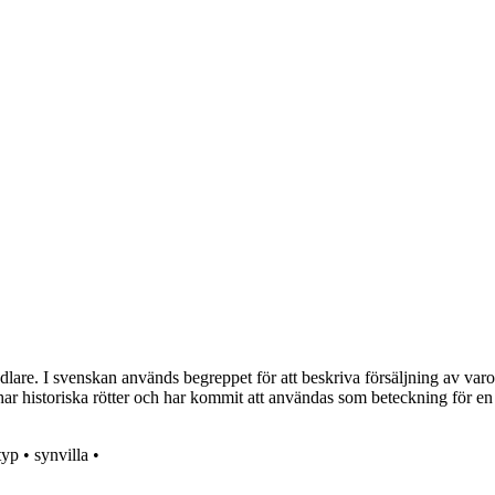
re. I svenskan används begreppet för att beskriva försäljning av varor 
ln har historiska rötter och har kommit att användas som beteckning för e
typ
•
synvilla
•