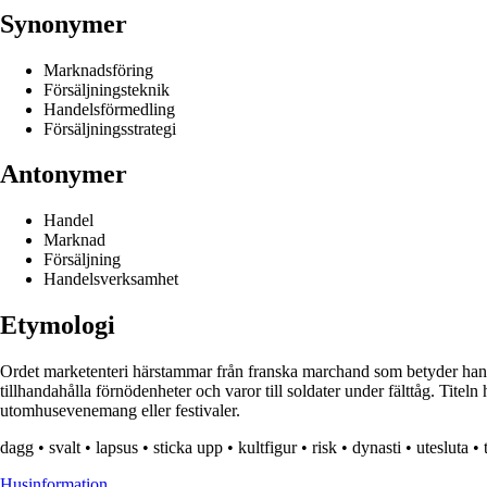
Synonymer
Marknadsföring
Försäljningsteknik
Handelsförmedling
Försäljningsstrategi
Antonymer
Handel
Marknad
Försäljning
Handelsverksamhet
Etymologi
Ordet marketenteri härstammar från franska marchand som betyder handla
tillhandahålla förnödenheter och varor till soldater under fälttåg. Tite
utomhusevenemang eller festivaler.
dagg
•
svalt
•
lapsus
•
sticka upp
•
kultfigur
•
risk
•
dynasti
•
utesluta
•
Husinformation