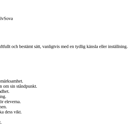
lv
Sova
tfullt och bestämt sätt, vanligtvis med en tydlig känsla eller inställning.
ppmärksamhet.
en om sin ståndpunkt.
mdhet.
ing.
ör eleverna.
hen.
ka dess vikt.
.