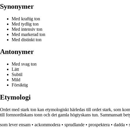
Synonymer
Med kraftig ton
Med tydlig ton
Med intensiv ton
Med markerad ton
Med distinkt ton
Antonymer
Med svag ton
Lätt
Subtil
Mild
Försiktig
Etymologi
Ordet med stark ton kan etymologiskt härledas till ordet stark, som ko
till fornnordiskans tonn och det gamla högtyskans tun. Sammansatt betyde
som lever ensam
•
ackommodera
•
sprudlande
•
prospektera
•
dadda
•