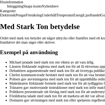
Husinformation
Inloggning
Skapa konto
Nyhetsbrev
Kategorier
Elektronik
Pengar
Försäkring
Underhåll
Temperatur
Energi
Ljus
Handel
Go
Med Stark Ton betydelse
Ordet med stark ton betyder att något uttrycks eller framförs med ett kraf
framhäver det man säger eller skriver.
Exempel på användning
Michael pratade med stark ton om vikten av att vara ärlig.
Läraren förklarade reglerna med stark ton för att få elevernas u
Debattören argumenterade med stark ton för att övertyga publik
Chefen kommunicerade beslutet med stark ton för att visa bestä
Polisen gav anvisningarna med stark ton för att upprätthålla ordn
Matteläraren förklarade formeln med stark ton för att tydliggöra f
Tränaren gav motiverande instruktioner med stark ton inför matc
Politikern presenterade sitt förslag med stark ton för att understry
Föräldrarna talade med stark ton för att markera att det var allvar.
Domaren gav utvisningen med stark ton efter spelarens regelbrott