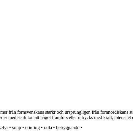
mmer från fornsvenskans starkr och ursprungligen från fornnordiskans st
r med stark ton att något framförs eller uttrycks med kraft, intensitet 
sefyr
•
sopp
•
erinring
•
odla
•
betryggande
•