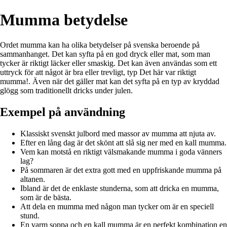
Mumma betydelse
Ordet mumma kan ha olika betydelser på svenska beroende på
sammanhanget. Det kan syfta på en god dryck eller mat, som man
tycker är riktigt läcker eller smaskig. Det kan även användas som ett
uttryck för att något är bra eller trevligt, typ Det här var riktigt
mumma!. Även när det gäller mat kan det syfta på en typ av kryddad
glögg som traditionellt dricks under julen.
Exempel på användning
Klassiskt svenskt julbord med massor av mumma att njuta av.
Efter en lång dag är det skönt att slå sig ner med en kall mumma.
Vem kan motstå en riktigt välsmakande mumma i goda vänners
lag?
På sommaren är det extra gott med en uppfriskande mumma på
altanen.
Ibland är det de enklaste stunderna, som att dricka en mumma,
som är de bästa.
Att dela en mumma med någon man tycker om är en speciell
stund.
En varm soppa och en kall mumma är en perfekt kombination en