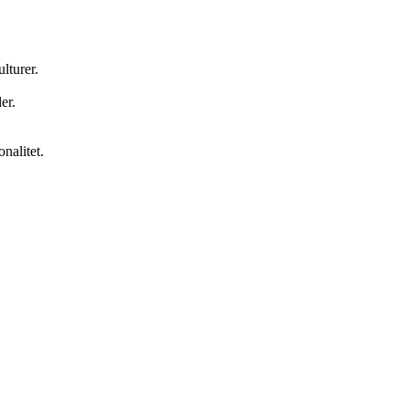
lturer.
er.
nalitet.