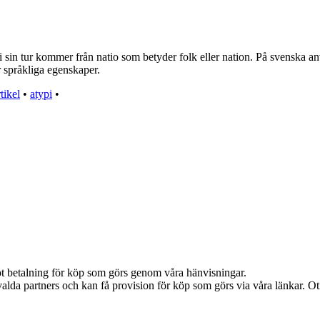
i sin tur kommer från natio som betyder folk eller nation. På svenska anv
r språkliga egenskaper.
rtikel
•
atypi
•
emot betalning för köp som görs genom våra hänvisningar.
alda partners och kan få provision för köp som görs via våra länkar. Otil