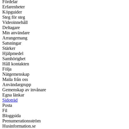
Fördelar
Erfarenheter
Köpguider
Steg för steg
Videoinnehåll
Deltagare
Min användare
Arrangemang
Satsningar
Stärker
Hjälpmedel
Samhörighet
Håll kontakten
Följa
Nätgemenskap
Maila från oss
Användargrupp
Gemenskap av invånare
Egna länkar
Sidoträd
Posta
Fil
Bloggsida
Prenumerationsström
Husinformation.se