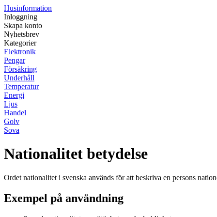
Husinformation
Inloggning
Skapa konto
Nyhetsbrev
Kategorier
Elektronik
Pengar
Försäkring
Underhåll
Temperatur
Energi
Ljus
Handel
Golv
Sova
Nationalitet betydelse
Ordet nationalitet i svenska används för att beskriva en persons natione
Exempel på användning