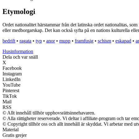
Etymologi
Ordet nationalitet härstammar från det latinska ordet nationalitas, som 
eller medborgarskap. Det kan också syfta på en nations kulturella elle
bedrift
•
ragata
•
typ
•
anor
•
mupp
•
framfusig
•
schism
•
eskapad
•
a
Husinformation
Dela och var snäll
X
Facebook
Instagram
LinkedIn
YouTube
Pinterest
TikTok
Mail
RSS
© Allt innehåll tillhör upphovsrättsinnehavaren.
© Alla rättigheter reserverade. Vi deltar i affiliate-program och tar 
© Copyright tillhör oss och allt innehåll är skyddat. Vi arbetar med utv
Material
Gratis grejer