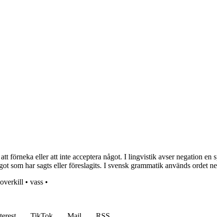
tt förneka eller att inte acceptera något. I lingvistik avser negation en
ågot som har sagts eller föreslagits. I svensk grammatik används ordet neg
overkill
•
vass
•
terest
TikTok
Mail
RSS