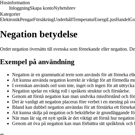
Husinformation
Inloggning
Skapa konto
Nyhetsbrev
Kategorier
Elektronik
Pengar
Försäkring
Underhåll
Temperatur
Energi
Ljus
Handel
Go
Negation betydelse
Ordet negation översätts till svenska som förnekande eller negation. De
Exempel på användning
Negation är en grammatical term som används för att förneka ell
Att kunna använda negation korrekt är viktigt för att förmedla mot
I svenskan används ord som inte, inget och ingen för att uttrycka
Negation spelar en viktig roll i språkets struktur och förståelse.
Genom att förstå negation kan man undvika missförstånd och fö
Det är vanligt att negation placeras före verbet i en mening på sv
Ibland kan dubbel negation användas för att förstärka ett förneka
Att kunna skilja på negation och bekräftelse är grundläggande för
När man lär sig ett nytt språk är det viktigt att förstå hur negation
Genom att öva på negation kan man förbättra sitt språkbruk och b