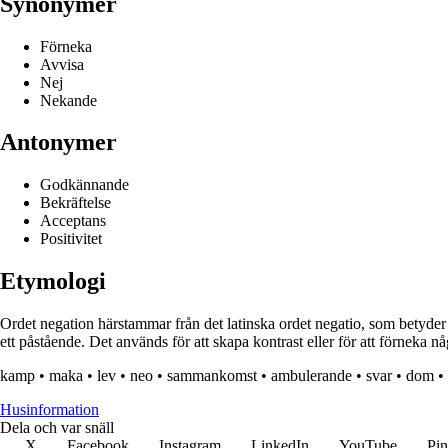
Synonymer
Förneka
Avvisa
Nej
Nekande
Antonymer
Godkännande
Bekräftelse
Acceptans
Positivitet
Etymologi
Ordet negation härstammar från det latinska ordet negatio, som betyder a
ett påstående. Det används för att skapa kontrast eller för att förneka n
kamp
•
maka
•
lev
•
neo
•
sammankomst
•
ambulerande
•
svar
•
dom
•
Husinformation
Dela och var snäll
X
Facebook
Instagram
LinkedIn
YouTube
Pin