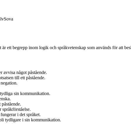
lv
Sova
t är ett begrepp inom logik och språkvetenskap som används för att besk
er avvisa något påstående.
satsen till ett påstående.
 negation.
rtydliga sin kommunikation.
enska.
t påstående.
 språkförståelse.
 fungerar i det språket.
li tydligare i sin kommunikation.