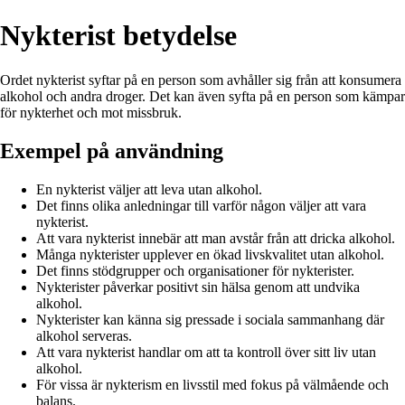
Nykterist betydelse
Ordet nykterist syftar på en person som avhåller sig från att konsumera
alkohol och andra droger. Det kan även syfta på en person som kämpar
för nykterhet och mot missbruk.
Exempel på användning
En nykterist väljer att leva utan alkohol.
Det finns olika anledningar till varför någon väljer att vara
nykterist.
Att vara nykterist innebär att man avstår från att dricka alkohol.
Många nykterister upplever en ökad livskvalitet utan alkohol.
Det finns stödgrupper och organisationer för nykterister.
Nykterister påverkar positivt sin hälsa genom att undvika
alkohol.
Nykterister kan känna sig pressade i sociala sammanhang där
alkohol serveras.
Att vara nykterist handlar om att ta kontroll över sitt liv utan
alkohol.
För vissa är nykterism en livsstil med fokus på välmående och
balans.