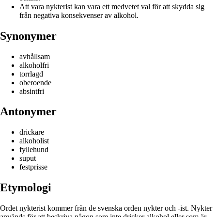
Att vara nykterist kan vara ett medvetet val för att skydda sig
från negativa konsekvenser av alkohol.
Synonymer
avhållsam
alkoholfri
torrlagd
oberoende
absintfri
Antonymer
drickare
alkoholist
fyllehund
suput
festprisse
Etymologi
Ordet nykterist kommer från de svenska orden nykter och -ist. Nykter
används för att beskriva någon som inte dricker alkohol eller som är