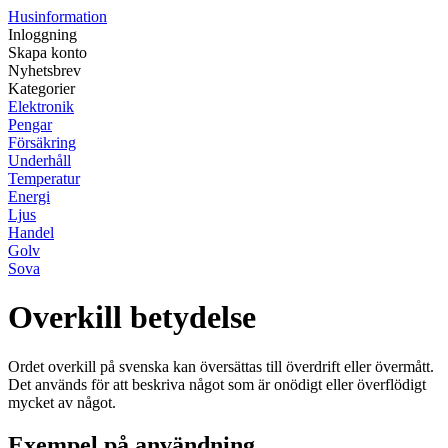
Husinformation
Inloggning
Skapa konto
Nyhetsbrev
Kategorier
Elektronik
Pengar
Försäkring
Underhåll
Temperatur
Energi
Ljus
Handel
Golv
Sova
Overkill betydelse
Ordet overkill på svenska kan översättas till överdrift eller övermått.
Det används för att beskriva något som är onödigt eller överflödigt
mycket av något.
Exempel på användning