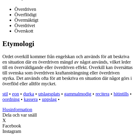
Överdriven
Överflödigt
Övermäktigt
Överdrivet
Överskott
Etymologi
Ordet overkill kommer från engelskan och används för att beskriva
en situation där en överdriven mängd av något används, vilket leder
till en överväldigande eller överdriven effekt. Overkill kan översättas
till svenska som överdriven kraftansträngning eller överdriven
styrka. Det används ofta för att beskriva en situation där något görs i
överflöd eller alltför mycket.
stil
•
eon
•
durka
•
utslagsplats
•
gammalmodig
•
recitera
•
hitintills
•
oordning
•
kassera
•
uppslag
•
Husinformation
Dela och var snäll
X
Facebook
Instagram