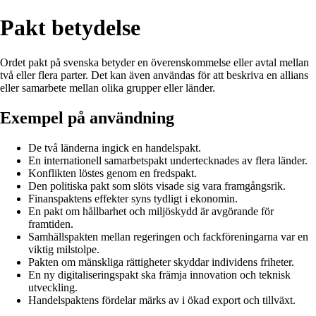
Pakt betydelse
Ordet pakt på svenska betyder en överenskommelse eller avtal mellan
två eller flera parter. Det kan även användas för att beskriva en allians
eller samarbete mellan olika grupper eller länder.
Exempel på användning
De två länderna ingick en handelspakt.
En internationell samarbetspakt undertecknades av flera länder.
Konflikten löstes genom en fredspakt.
Den politiska pakt som slöts visade sig vara framgångsrik.
Finanspaktens effekter syns tydligt i ekonomin.
En pakt om hållbarhet och miljöskydd är avgörande för
framtiden.
Samhällspakten mellan regeringen och fackföreningarna var en
viktig milstolpe.
Pakten om mänskliga rättigheter skyddar individens friheter.
En ny digitaliseringspakt ska främja innovation och teknisk
utveckling.
Handelspaktens fördelar märks av i ökad export och tillväxt.