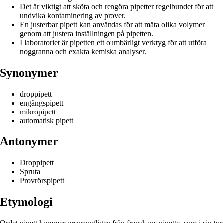
Det är viktigt att sköta och rengöra pipetter regelbundet för att
undvika kontaminering av prover.
En justerbar pipett kan användas för att mäta olika volymer
genom att justera inställningen på pipetten.
I laboratoriet är pipetten ett oumbärligt verktyg för att utföra
noggranna och exakta kemiska analyser.
Synonymer
droppipett
engångspipett
mikropipett
automatisk pipett
Antonymer
Droppipett
Spruta
Provrörspipett
Etymologi
Ordet pipett kommer ursprungligen från franskans pipette, som i sin tur