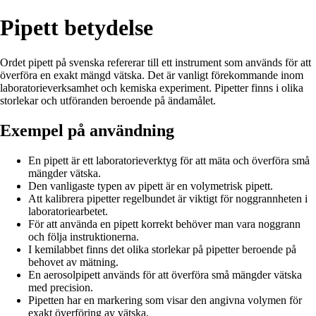
Pipett betydelse
Ordet pipett på svenska refererar till ett instrument som används för att
överföra en exakt mängd vätska. Det är vanligt förekommande inom
laboratorieverksamhet och kemiska experiment. Pipetter finns i olika
storlekar och utföranden beroende på ändamålet.
Exempel på användning
En pipett är ett laboratorieverktyg för att mäta och överföra små
mängder vätska.
Den vanligaste typen av pipett är en volymetrisk pipett.
Att kalibrera pipetter regelbundet är viktigt för noggrannheten i
laboratoriearbetet.
För att använda en pipett korrekt behöver man vara noggrann
och följa instruktionerna.
I kemilabbet finns det olika storlekar på pipetter beroende på
behovet av mätning.
En aerosolpipett används för att överföra små mängder vätska
med precision.
Pipetten har en markering som visar den angivna volymen för
exakt överföring av vätska.