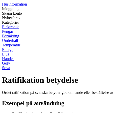
Husinformation
Inloggning
Skapa konto
Nyhetsbrev
Kategorier
Elektronik
Pengar
Försäkring
Underhåll
Temperatur
Energi
Ljus
Handel
Golv
Sova
Ratifikation betydelse
Ordet ratifikation på svenska betyder godkännande eller bekräftelse a
Exempel på användning