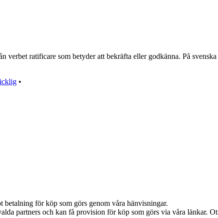
rån verbet ratificare som betyder att bekräfta eller godkänna. På svenska 
icklig
•
emot betalning för köp som görs genom våra hänvisningar.
alda partners och kan få provision för köp som görs via våra länkar. Otil