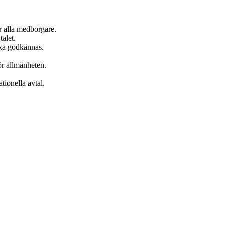
r alla medborgare.
talet.
 ska godkännas.
ör allmänheten.
tionella avtal.