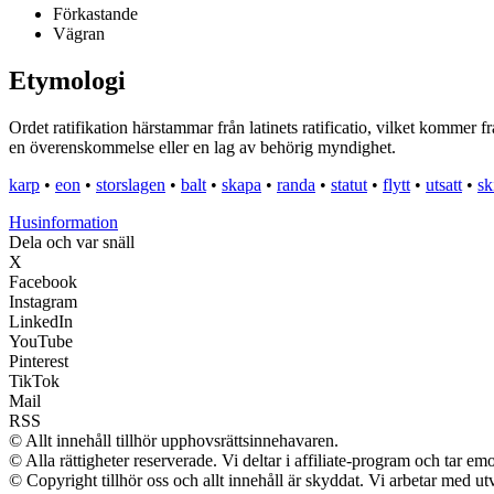
Förkastande
Vägran
Etymologi
Ordet ratifikation härstammar från latinets ratificatio, vilket kommer f
en överenskommelse eller en lag av behörig myndighet.
karp
•
eon
•
storslagen
•
balt
•
skapa
•
randa
•
statut
•
flytt
•
utsatt
•
sk
Husinformation
Dela och var snäll
X
Facebook
Instagram
LinkedIn
YouTube
Pinterest
TikTok
Mail
RSS
© Allt innehåll tillhör upphovsrättsinnehavaren.
© Alla rättigheter reserverade. Vi deltar i affiliate-program och tar 
© Copyright tillhör oss och allt innehåll är skyddat. Vi arbetar med utv