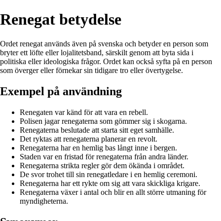
Renegat betydelse
Ordet renegat används även på svenska och betyder en person som
bryter ett löfte eller lojalitetsband, särskilt genom att byta sida i
politiska eller ideologiska frågor. Ordet kan också syfta på en person
som överger eller förnekar sin tidigare tro eller övertygelse.
Exempel på användning
Renegaten var känd för att vara en rebell.
Polisen jagar renegaterna som gömmer sig i skogarna.
Renegaterna beslutade att starta sitt eget samhälle.
Det ryktas att renegaterna planerar en revolt.
Renegaterna har en hemlig bas långt inne i bergen.
Staden var en fristad för renegaterna från andra länder.
Renegaterna strikta regler gör dem ökända i området.
De svor trohet till sin renegatledare i en hemlig ceremoni.
Renegaterna har ett rykte om sig att vara skickliga krigare.
Renegaterna växer i antal och blir en allt större utmaning för
myndigheterna.