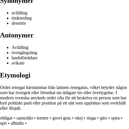
Synonymer
avfälling
ömkinsling
desertör
Antonymer
Avfälling
övergångsling
landsförrädare
svikare
Etymologi
Ordet renegat härstammar från latinets renegatus, vilket betyder någon
som har övergett eller förnekat sin tidigare tro eller övertygelse. I
modern svenska används ordet ofta för att beskriva en person som har
bytt politiskt parti eller position på ett sätt som uppfattas som svekfullt
eller illojalt.
obligat
•
sannolikt
•
termer
•
grovt grus
•
okej
•
ringa
•
gles
•
spira
•
spri
•
alltiallo
•