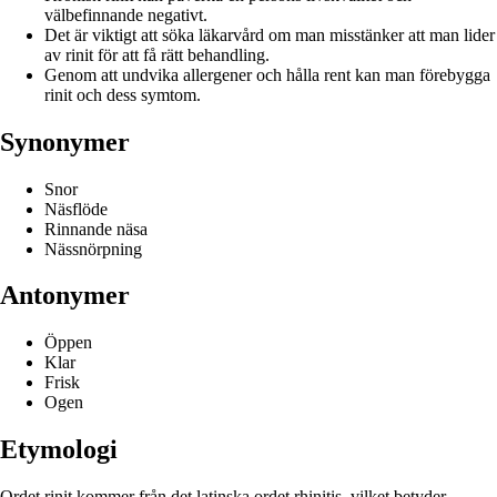
välbefinnande negativt.
Det är viktigt att söka läkarvård om man misstänker att man lider
av rinit för att få rätt behandling.
Genom att undvika allergener och hålla rent kan man förebygga
rinit och dess symtom.
Synonymer
Snor
Näsflöde
Rinnande näsa
Nässnörpning
Antonymer
Öppen
Klar
Frisk
Ogen
Etymologi
Ordet rinit kommer från det latinska ordet rhinitis, vilket betyder