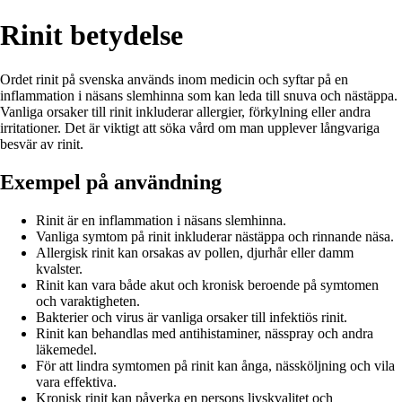
Rinit betydelse
Ordet rinit på svenska används inom medicin och syftar på en
inflammation i näsans slemhinna som kan leda till snuva och nästäppa.
Vanliga orsaker till rinit inkluderar allergier, förkylning eller andra
irritationer. Det är viktigt att söka vård om man upplever långvariga
besvär av rinit.
Exempel på användning
Rinit är en inflammation i näsans slemhinna.
Vanliga symtom på rinit inkluderar nästäppa och rinnande näsa.
Allergisk rinit kan orsakas av pollen, djurhår eller damm
kvalster.
Rinit kan vara både akut och kronisk beroende på symtomen
och varaktigheten.
Bakterier och virus är vanliga orsaker till infektiös rinit.
Rinit kan behandlas med antihistaminer, nässpray och andra
läkemedel.
För att lindra symtomen på rinit kan ånga, nässköljning och vila
vara effektiva.
Kronisk rinit kan påverka en persons livskvalitet och