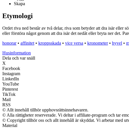
Skapa
Etymologi
Ordet riva ned består av två delar, riva som betyder att dra isär eller
eller förstöra något genom att dra isär det nedåt eller bryta ner det. P
honorar
•
affinitet
•
kroppsskada
•
vice versa
•
kronometer
•
hyvel
•
m
Husinformation
Dela och var snäll
X
Facebook
Instagram
LinkedIn
YouTube
Pinterest
TikTok
Mail
RSS
© Allt innehåll tillhör upphovsrättsinnehavaren.
© Alla rättigheter reserverade. Vi deltar i affiliate-program och tar 
© Copyright tillhör oss och allt innehåll är skyddat. Vi arbetar med utv
Material