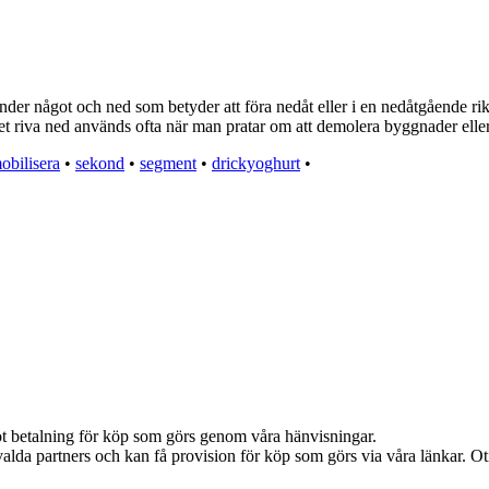
 sönder något och ned som betyder att föra nedåt eller i en nedåtgående r
aret riva ned används ofta när man pratar om att demolera byggnader eller
obilisera
•
sekond
•
segment
•
drickyoghurt
•
emot betalning för köp som görs genom våra hänvisningar.
alda partners och kan få provision för köp som görs via våra länkar. Otil