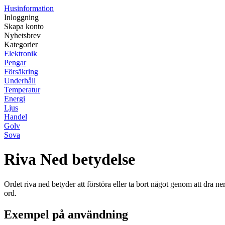
Husinformation
Inloggning
Skapa konto
Nyhetsbrev
Kategorier
Elektronik
Pengar
Försäkring
Underhåll
Temperatur
Energi
Ljus
Handel
Golv
Sova
Riva Ned betydelse
Ordet riva ned betyder att förstöra eller ta bort något genom att dra n
ord.
Exempel på användning