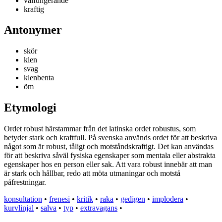
välfungerande
kraftig
Antonymer
skör
klen
svag
klenbenta
öm
Etymologi
Ordet robust härstammar från det latinska ordet robustus, som
betyder stark och kraftfull. På svenska används ordet för att beskriva
något som är robust, tåligt och motståndskraftigt. Det kan användas
för att beskriva såväl fysiska egenskaper som mentala eller abstrakta
egenskaper hos en person eller sak. Att vara robust innebär att man
är stark och hållbar, redo att möta utmaningar och motstå
påfrestningar.
konsultation
•
frenesi
•
kritik
•
raka
•
gedigen
•
implodera
•
kurvlinjal
•
salva
•
typ
•
extravagans
•