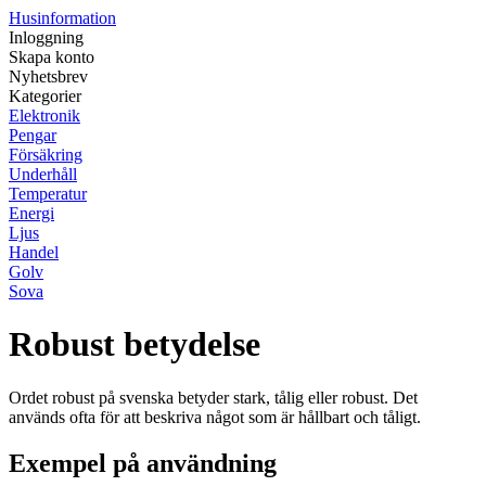
Husinformation
Inloggning
Skapa konto
Nyhetsbrev
Kategorier
Elektronik
Pengar
Försäkring
Underhåll
Temperatur
Energi
Ljus
Handel
Golv
Sova
Robust betydelse
Ordet robust på svenska betyder stark, tålig eller robust. Det
används ofta för att beskriva något som är hållbart och tåligt.
Exempel på användning