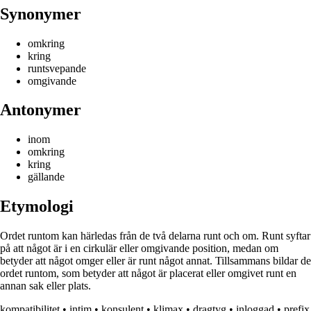
Synonymer
omkring
kring
runtsvepande
omgivande
Antonymer
inom
omkring
kring
gällande
Etymologi
Ordet runtom kan härledas från de två delarna runt och om. Runt syftar
på att något är i en cirkulär eller omgivande position, medan om
betyder att något omger eller är runt något annat. Tillsammans bildar de
ordet runtom, som betyder att något är placerat eller omgivet runt en
annan sak eller plats.
kompatibilitet
•
intim
•
konsulent
•
klimax
•
dragtyg
•
inloggad
•
prefix