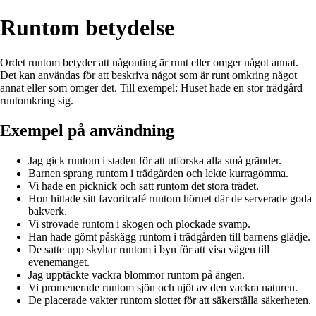
Runtom betydelse
Ordet runtom betyder att någonting är runt eller omger något annat.
Det kan användas för att beskriva något som är runt omkring något
annat eller som omger det. Till exempel: Huset hade en stor trädgård
runtomkring sig.
Exempel på användning
Jag gick runtom i staden för att utforska alla små gränder.
Barnen sprang runtom i trädgården och lekte kurragömma.
Vi hade en picknick och satt runtom det stora trädet.
Hon hittade sitt favoritcafé runtom hörnet där de serverade goda
bakverk.
Vi strövade runtom i skogen och plockade svamp.
Han hade gömt påskägg runtom i trädgården till barnens glädje.
De satte upp skyltar runtom i byn för att visa vägen till
evenemanget.
Jag upptäckte vackra blommor runtom på ängen.
Vi promenerade runtom sjön och njöt av den vackra naturen.
De placerade vakter runtom slottet för att säkerställa säkerheten.