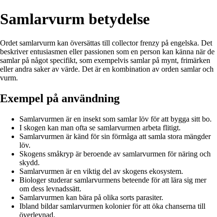
Samlarvurm betydelse
Ordet samlarvurm kan översättas till collector frenzy på engelska. Det
beskriver entusiasmen eller passionen som en person kan känna när de
samlar på något specifikt, som exempelvis samlar på mynt, frimärken
eller andra saker av värde. Det är en kombination av orden samlar och
vurm.
Exempel på användning
Samlarvurmen är en insekt som samlar löv för att bygga sitt bo.
I skogen kan man ofta se samlarvurmen arbeta flitigt.
Samlarvurmen är känd för sin förmåga att samla stora mängder
löv.
Skogens småkryp är beroende av samlarvurmen för näring och
skydd.
Samlarvurmen är en viktig del av skogens ekosystem.
Biologer studerar samlarvurmens beteende för att lära sig mer
om dess levnadssätt.
Samlarvurmen kan bära på olika sorts parasiter.
Ibland bildar samlarvurmen kolonier för att öka chanserna till
överlevnad.