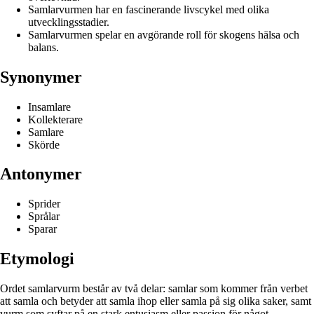
Samlarvurmen har en fascinerande livscykel med olika
utvecklingsstadier.
Samlarvurmen spelar en avgörande roll för skogens hälsa och
balans.
Synonymer
Insamlare
Kollekterare
Samlare
Skörde
Antonymer
Sprider
Språlar
Sparar
Etymologi
Ordet samlarvurm består av två delar: samlar som kommer från verbet
att samla och betyder att samla ihop eller samla på sig olika saker, samt
vurm som syftar på en stark entusiasm eller passion för något.