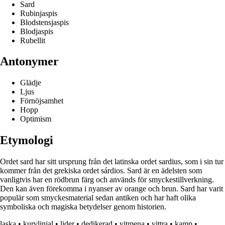
Sard
Rubinjaspis
Blodstensjaspis
Blodjaspis
Rubellit
Antonymer
Glädje
Ljus
Förnöjsamhet
Hopp
Optimism
Etymologi
Ordet sard har sitt ursprung från det latinska ordet sardius, som i sin tur
kommer från det grekiska ordet sárdios. Sard är en ädelsten som
vanligtvis har en rödbrun färg och används för smyckestillverkning.
Den kan även förekomma i nyanser av orange och brun. Sard har varit
populär som smyckesmaterial sedan antiken och har haft olika
symboliska och magiska betydelser genom historien.
laska
•
kurvlinjal
•
lider
•
dedikerad
•
vitmena
•
vittra
•
kamp
•